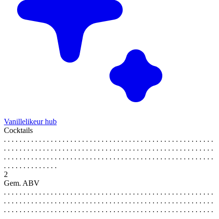
Vanillelikeur hub
Cocktails
. . . . . . . . . . . . . . . . . . . . . . . . . . . . . . . . . . . . . . . . . . . . . . . . . . . . . .
. . . . . . . . . . . . . . . . . . . . . . . . . . . . . . . . . . . . . . . . . . . . . . . . . . . . . .
. . . . . . . . . . . . . . . . . . . . . . . . . . . . . . . . . . . . . . . . . . . . . . . . . . . . . .
. . . . . . . . . . . . . .
2
Gem. ABV
. . . . . . . . . . . . . . . . . . . . . . . . . . . . . . . . . . . . . . . . . . . . . . . . . . . . . .
. . . . . . . . . . . . . . . . . . . . . . . . . . . . . . . . . . . . . . . . . . . . . . . . . . . . . .
. . . . . . . . . . . . . . . . . . . . . . . . . . . . . . . . . . . . . . . . . . . . . . . . . . . . . .
. . . . . . . . . . . . . .