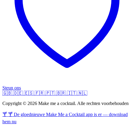
Steun ons
🇬🇧
🇩🇪
🇪🇸
🇫🇷
🇵🇹
🇧🇷
🇮🇹
🇳🇱
Copyright © 2026 Make me a cocktail. Alle rechten voorbehouden
🍸 🍸 De gloednieuwe Make Me a Cocktail app is er — download
hem nu