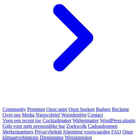
Community
Premium
Onze apps
Onze boeken
Badges
Reclame
Over ons
Media
Nieuwsbrief
Woordenlijst
Contact
Voeg een recept toe
Cocktailmaker
Widgetmaker
WordPress-plugin
Gids voor mijn persoonlijke bar
Zoekwolk
Cadeaubonnen
Merkenpartners
Privacybeleid
Algemene voorwaarden
FAQ
Onze
klimaatverbintenis
Dienststatus
Wijzigingslog