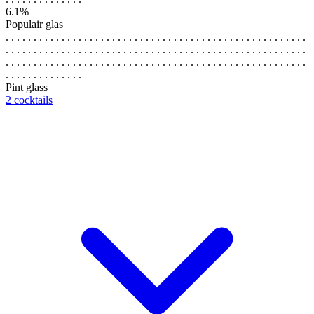
6.1%
Populair glas
. . . . . . . . . . . . . . . . . . . . . . . . . . . . . . . . . . . . . . . . . . . . . . . . . . . . . .
. . . . . . . . . . . . . . . . . . . . . . . . . . . . . . . . . . . . . . . . . . . . . . . . . . . . . .
. . . . . . . . . . . . . . . . . . . . . . . . . . . . . . . . . . . . . . . . . . . . . . . . . . . . . .
. . . . . . . . . . . . . .
Pint glass
2 cocktails