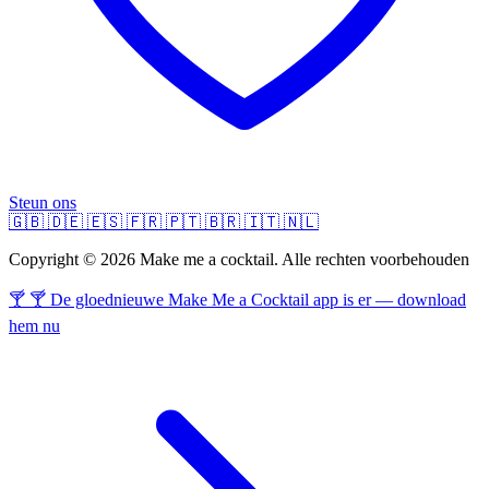
Steun ons
🇬🇧
🇩🇪
🇪🇸
🇫🇷
🇵🇹
🇧🇷
🇮🇹
🇳🇱
Copyright © 2026 Make me a cocktail. Alle rechten voorbehouden
🍸 🍸 De gloednieuwe Make Me a Cocktail app is er — download
hem nu