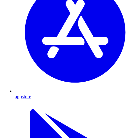
appstore