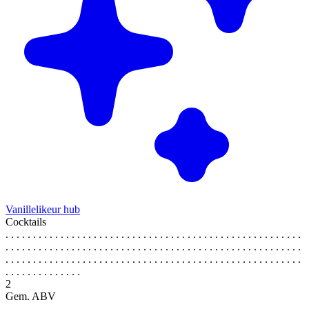
Vanillelikeur hub
Cocktails
. . . . . . . . . . . . . . . . . . . . . . . . . . . . . . . . . . . . . . . . . . . . . . . . . . . . . .
. . . . . . . . . . . . . . . . . . . . . . . . . . . . . . . . . . . . . . . . . . . . . . . . . . . . . .
. . . . . . . . . . . . . . . . . . . . . . . . . . . . . . . . . . . . . . . . . . . . . . . . . . . . . .
. . . . . . . . . . . . . .
2
Gem. ABV
. . . . . . . . . . . . . . . . . . . . . . . . . . . . . . . . . . . . . . . . . . . . . . . . . . . . . .