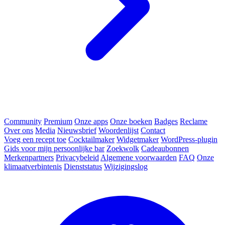
Community
Premium
Onze apps
Onze boeken
Badges
Reclame
Over ons
Media
Nieuwsbrief
Woordenlijst
Contact
Voeg een recept toe
Cocktailmaker
Widgetmaker
WordPress-plugin
Gids voor mijn persoonlijke bar
Zoekwolk
Cadeaubonnen
Merkenpartners
Privacybeleid
Algemene voorwaarden
FAQ
Onze
klimaatverbintenis
Dienststatus
Wijzigingslog