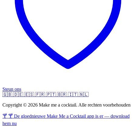
Steun ons
🇬🇧
🇩🇪
🇪🇸
🇫🇷
🇵🇹
🇧🇷
🇮🇹
🇳🇱
Copyright © 2026 Make me a cocktail. Alle rechten voorbehouden
🍸 🍸 De gloednieuwe Make Me a Cocktail app is er — download
hem nu