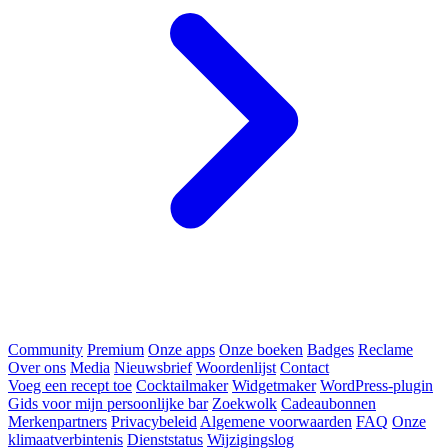
Community
Premium
Onze apps
Onze boeken
Badges
Reclame
Over ons
Media
Nieuwsbrief
Woordenlijst
Contact
Voeg een recept toe
Cocktailmaker
Widgetmaker
WordPress-plugin
Gids voor mijn persoonlijke bar
Zoekwolk
Cadeaubonnen
Merkenpartners
Privacybeleid
Algemene voorwaarden
FAQ
Onze
klimaatverbintenis
Dienststatus
Wijzigingslog