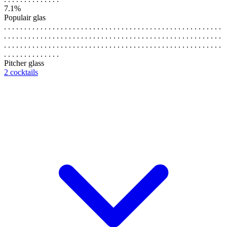
7.1%
Populair glas
. . . . . . . . . . . . . . . . . . . . . . . . . . . . . . . . . . . . . . . . . . . . . . . . . . . . . .
. . . . . . . . . . . . . . . . . . . . . . . . . . . . . . . . . . . . . . . . . . . . . . . . . . . . . .
. . . . . . . . . . . . . . . . . . . . . . . . . . . . . . . . . . . . . . . . . . . . . . . . . . . . . .
. . . . . . . . . . . . . .
Pitcher glass
2 cocktails