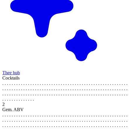
Thee hub
Cocktails
. . . . . . . . . . . . . . . . . . . . . . . . . . . . . . . . . . . . . . . . . . . . . . . . . . . . . .
. . . . . . . . . . . . . . . . . . . . . . . . . . . . . . . . . . . . . . . . . . . . . . . . . . . . . .
. . . . . . . . . . . . . . . . . . . . . . . . . . . . . . . . . . . . . . . . . . . . . . . . . . . . . .
. . . . . . . . . . . . . .
2
Gem. ABV
. . . . . . . . . . . . . . . . . . . . . . . . . . . . . . . . . . . . . . . . . . . . . . . . . . . . . .
. . . . . . . . . . . . . . . . . . . . . . . . . . . . . . . . . . . . . . . . . . . . . . . . . . . . . .
. . . . . . . . . . . . . . . . . . . . . . . . . . . . . . . . . . . . . . . . . . . . . . . . . . . . . .
. . . . . . . . . . . . . .