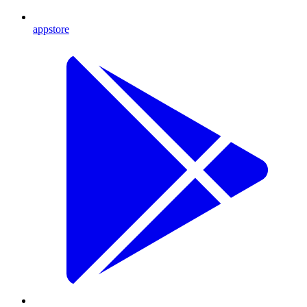
appstore