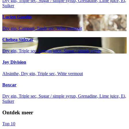
Dry gin, Triple sec, Sugar / simple syrup, Grenadine, Lime juice, Ei,
Suiker
Lucien Gaudin
Dry gin, Campari, Triple sec, Witte vermout
Chelsea Sidecar
Dry gin, Triple sec, Lemon juice, Sugar / simple syrup
Joy Division
Absinthe, Dry gin, Triple sec, Witte vermout
Boxcar
Dry gin, Triple sec, Sugar / simple syrup, Grenadine, Lime juice, Ei,
Suiker
Ontdek meer
Top 10