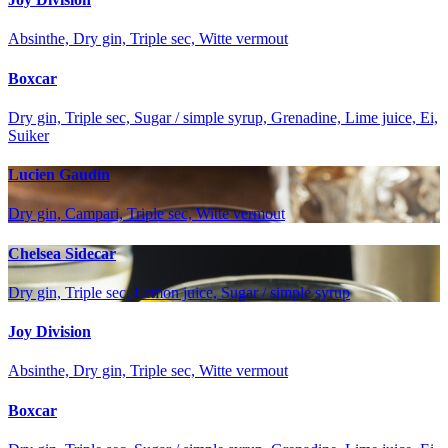
Absinthe, Dry gin, Triple sec, Witte vermout
Boxcar
Dry gin, Triple sec, Sugar / simple syrup, Grenadine, Lime juice, Ei,
Suiker
Lucien Gaudin
Dry gin, Campari, Triple sec, Witte vermout
Chelsea Sidecar
Dry gin, Triple sec, Lemon juice, Sugar / simple syrup
Joy Division
Absinthe, Dry gin, Triple sec, Witte vermout
Boxcar