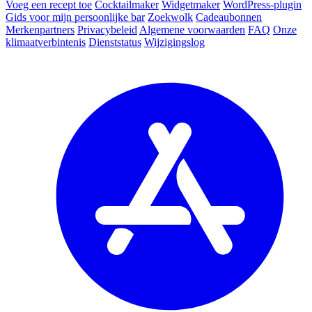
Voeg een recept toe
Cocktailmaker
Widgetmaker
WordPress-plugin
Gids voor mijn persoonlijke bar
Zoekwolk
Cadeaubonnen
Merkenpartners
Privacybeleid
Algemene voorwaarden
FAQ
Onze
klimaatverbintenis
Dienststatus
Wijzigingslog