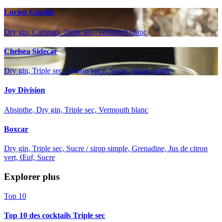
Lucien Gaudin
Dry gin, Campari, Triple sec, Vermouth blanc
Chelsea Sidecar
Dry gin, Triple sec, Lemon juice, Sucre / sirop simple
Joy Division
Absinthe, Dry gin, Triple sec, Vermouth blanc
Boxcar
Dry gin, Triple sec, Sucre / sirop simple, Grenadine, Jus de citron
vert, Œuf, Sucre
Explorer plus
Top 10
Top 10 des cocktails Triple sec