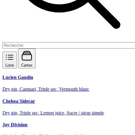
Liste
Cartes
Lucien Gaudin
Dry gin, Campari, Triple sec, Vermouth blanc
Chelsea Sidecar
Dry gin, Triple sec, Lemon juice, Sucre / sirop simple
Joy Division