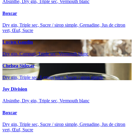
Absinthe, Dry gin, Triple sec, Vermouth blanc
Boxcar
Dry gin, Triple sec, Sucre / sirop simple, Grenadine, Jus de citron
vert, Œuf, Sucre
Lucien Gaudin
Dry gin, Campari, Triple sec, Vermouth blanc
Chelsea Sidecar
Dry gin, Triple sec, Lemon juice, Sucre / sirop simple
Joy Division
Absinthe, Dry gin, Triple sec, Vermouth blanc
Boxcar
Dry gin, Triple sec, Sucre / sirop simple, Grenadine, Jus de citron
vert, Œuf, Sucre