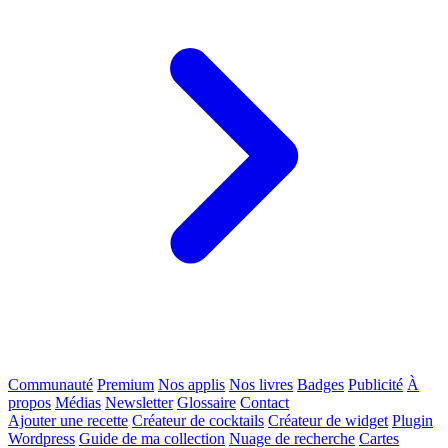
Communauté
Premium
Nos applis
Nos livres
Badges
Publicité
À
propos
Médias
Newsletter
Glossaire
Contact
Ajouter une recette
Créateur de cocktails
Créateur de widget
Plugin
Wordpress
Guide de ma collection
Nuage de recherche
Cartes