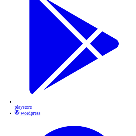
playstore
wordpress