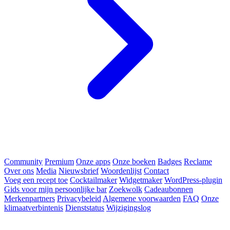
Community
Premium
Onze apps
Onze boeken
Badges
Reclame
Over ons
Media
Nieuwsbrief
Woordenlijst
Contact
Voeg een recept toe
Cocktailmaker
Widgetmaker
WordPress-plugin
Gids voor mijn persoonlijke bar
Zoekwolk
Cadeaubonnen
Merkenpartners
Privacybeleid
Algemene voorwaarden
FAQ
Onze
klimaatverbintenis
Dienststatus
Wijzigingslog