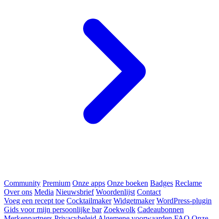
Community
Premium
Onze apps
Onze boeken
Badges
Reclame
Over ons
Media
Nieuwsbrief
Woordenlijst
Contact
Voeg een recept toe
Cocktailmaker
Widgetmaker
WordPress-plugin
Gids voor mijn persoonlijke bar
Zoekwolk
Cadeaubonnen
Merkenpartners
Privacybeleid
Algemene voorwaarden
FAQ
Onze