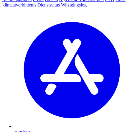
klimaatverbintenis
Dienststatus
Wijzigingslog
appstore