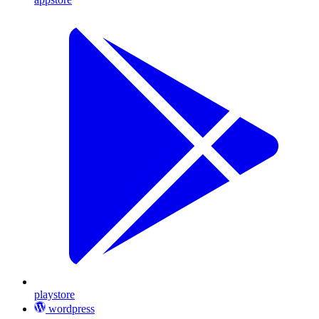
playstore
wordpress