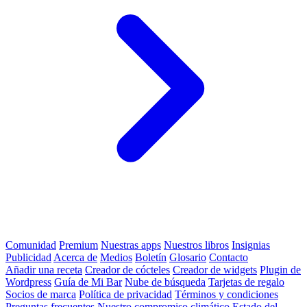
Comunidad
Premium
Nuestras apps
Nuestros libros
Insignias
Publicidad
Acerca de
Medios
Boletín
Glosario
Contacto
Añadir una receta
Creador de cócteles
Creador de widgets
Plugin de
Wordpress
Guía de Mi Bar
Nube de búsqueda
Tarjetas de regalo
Socios de marca
Política de privacidad
Términos y condiciones
Preguntas frecuentes
Nuestro compromiso climático
Estado del