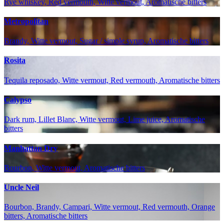
Rye whiskey, Red vermouth, Witte vermout, Aromatische bitters
Metropolitan
Brandy, Witte vermout, Sugar / simple syrup, Aromatische bitters
Rosita
Tequila reposado, Witte vermout, Red vermouth, Aromatische bitters
Calypso
Dark rum, Lillet Blanc, Witte vermout, Lime juice, Aromatische
bitters
Manhattan Dry
Bourbon, Witte vermout, Aromatische bitters
Uncle Neil
Bourbon, Brandy, Campari, Witte vermout, Red vermouth, Orange
bitters, Aromatische bitters