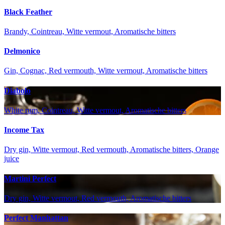
Black Feather
Brandy, Cointreau, Witte vermout, Aromatische bitters
Delmonico
Gin, Cognac, Red vermouth, Witte vermout, Aromatische bitters
Diabolo
White rum, Cointreau, Witte vermout, Aromatische bitters
Income Tax
Dry gin, Witte vermout, Red vermouth, Aromatische bitters, Orange
juice
Martini Perfect
Dry gin, Witte vermout, Red vermouth, Aromatische bitters
Perfect Manhattan