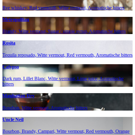
Rye whiskey, Red vermouth, Witte vermout, Aromatische bitters
Metropolitan
Brandy, Witte vermout, Sugar / simple syrup, Aromatische bitters
Rosita
Tequila reposado, Witte vermout, Red vermouth, Aromatische bitters
Calypso
Dark rum, Lillet Blanc, Witte vermout, Lime juice, Aromatische
bitters
Manhattan Dry
Bourbon, Witte vermout, Aromatische bitters
Uncle Neil
Bourbon, Brandy, Campari, Witte vermout, Red vermouth, Orange