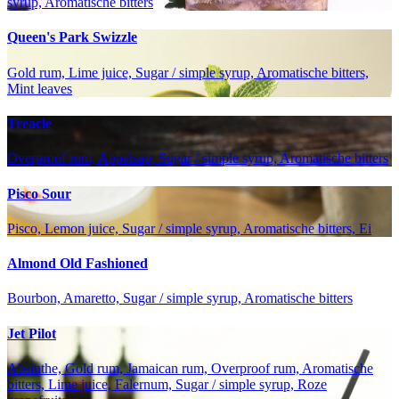
syrup, Aromatische bitters
Queen's Park Swizzle
Gold rum, Lime juice, Sugar / simple syrup, Aromatische bitters,
Mint leaves
Treacle
Overproof rum, Appelsap, Sugar / simple syrup, Aromatische bitters
Pisco Sour
Pisco, Lemon juice, Sugar / simple syrup, Aromatische bitters, Ei
Almond Old Fashioned
Bourbon, Amaretto, Sugar / simple syrup, Aromatische bitters
Jet Pilot
Absinthe, Gold rum, Jamaican rum, Overproof rum, Aromatische
bitters, Lime juice, Falernum, Sugar / simple syrup, Roze