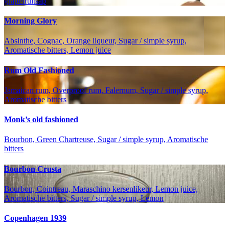
grapefruitsap
Morning Glory
Absinthe, Cognac, Orange liqueur, Sugar / simple syrup,
Aromatische bitters, Lemon juice
Rum Old Fashioned
Jamaican rum, Overproof rum, Falernum, Sugar / simple syrup,
Aromatische bitters
Monk’s old fashioned
Bourbon, Green Chartreuse, Sugar / simple syrup, Aromatische
bitters
Bourbon Crusta
Bourbon, Cointreau, Maraschino kersenlikeur, Lemon juice,
Aromatische bitters, Sugar / simple syrup, Lemon
Copenhagen 1939