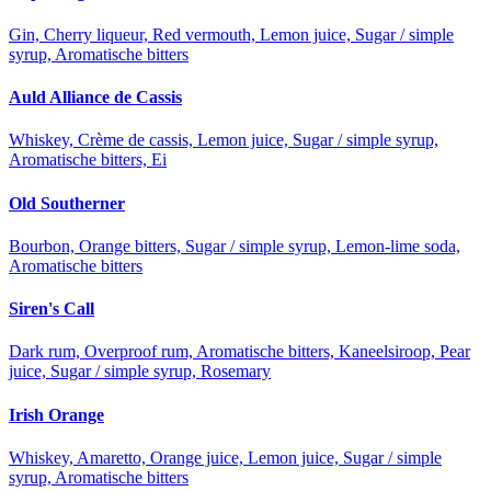
Gin, Cherry liqueur, Red vermouth, Lemon juice, Sugar / simple
syrup, Aromatische bitters
Auld Alliance de Cassis
Whiskey, Crème de cassis, Lemon juice, Sugar / simple syrup,
Aromatische bitters, Ei
Old Southerner
Bourbon, Orange bitters, Sugar / simple syrup, Lemon-lime soda,
Aromatische bitters
Siren's Call
Dark rum, Overproof rum, Aromatische bitters, Kaneelsiroop, Pear
juice, Sugar / simple syrup, Rosemary
Irish Orange
Whiskey, Amaretto, Orange juice, Lemon juice, Sugar / simple
syrup, Aromatische bitters