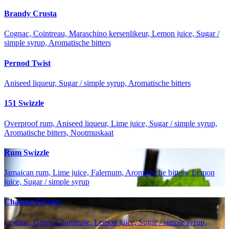
Brandy Crusta
Cognac, Cointreau, Maraschino kersenlikeur, Lemon juice, Sugar /
simple syrup, Aromatische bitters
Pernod Twist
Aniseed liqueur, Sugar / simple syrup, Aromatische bitters
151 Swizzle
Overproof rum, Aniseed liqueur, Lime juice, Sugar / simple syrup,
Aromatische bitters, Nootmuskaat
Rum Swizzle
Jamaican rum, Lime juice, Falernum, Aromatische bitters, Lemon
juice, Sugar / simple syrup
Champs-Élysées
Cognac, Green Chartreuse, Lemon juice, Sugar / simple syrup,