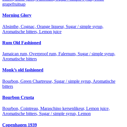
grapefruitsap
Morning Glory
Absinthe, Cognac, Orange liqueur, Sugar / simple syrup,
Aromatische bitters, Lemon juice
Rum Old Fashioned
Jamaican rum, Overproof rum, Falernum, Sugar / simple syrup,
Aromatische bitters
Monk’s old fashioned
Bourbon, Green Chartreuse, Sugar / simple syrup, Aromatische
bitters
Bourbon Crusta
Bourbon, Cointreau, Maraschino kersenlikeur, Lemon juice,
Aromatische bitters, Sugar / simple syrup, Lemon
Copenhagen 1939