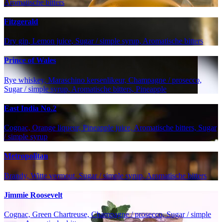
Aromatische bitters
Fitzgerald
Dry gin, Lemon juice, Sugar / simple syrup, Aromatische bitters
Prince of Wales
Rye whiskey, Maraschino kersenlikeur, Champagne / prosecco,
Sugar / simple syrup, Aromatische bitters, Pineapple
East India No.2
Cognac, Orange liqueur, Pineapple juice, Aromatische bitters, Sugar
/ simple syrup
Metropolitan
Brandy, Witte vermout, Sugar / simple syrup, Aromatische bitters
Jimmie Roosevelt
Cognac, Green Chartreuse, Champagne / prosecco, Sugar / simple