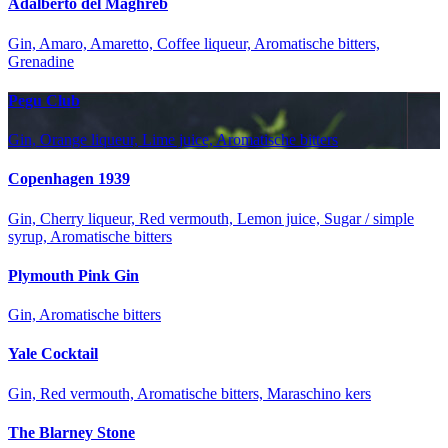
Adalberto del Maghreb
Gin, Amaro, Amaretto, Coffee liqueur, Aromatische bitters,
Grenadine
Pegu Club
Gin, Orange liqueur, Lime juice, Aromatische bitters
Copenhagen 1939
Gin, Cherry liqueur, Red vermouth, Lemon juice, Sugar / simple
syrup, Aromatische bitters
Plymouth Pink Gin
Gin, Aromatische bitters
Yale Cocktail
Gin, Red vermouth, Aromatische bitters, Maraschino kers
The Blarney Stone