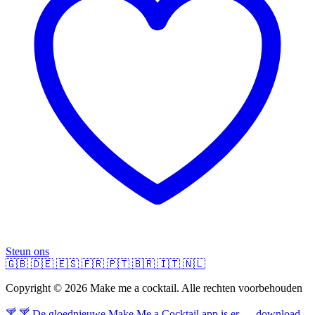
Steun ons
🇬🇧
🇩🇪
🇪🇸
🇫🇷
🇵🇹
🇧🇷
🇮🇹
🇳🇱
Copyright © 2026 Make me a cocktail. Alle rechten voorbehouden
🍸 🍸 De gloednieuwe Make Me a Cocktail app is er — download