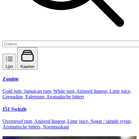
Lijst
Kaarten
Zombie
Gold rum, Jamaican rum, White rum, Aniseed liqueur, Lime juice,
Grenadine, Falernum, Aromatische bitters
151 Swizzle
Overproof rum, Aniseed liqueur, Lime juice, Sugar / simple syrup,
Aromatische bitters, Nootmuskaat
Zombie