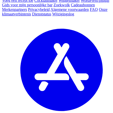
Voeg een recept toe
Cocktailmaker
Widgetmaker
WordPress-plugin
Gids voor mijn persoonlijke bar
Zoekwolk
Cadeaubonnen
Merkenpartners
Privacybeleid
Algemene voorwaarden
FAQ
Onze
klimaatverbintenis
Dienststatus
Wijzigingslog