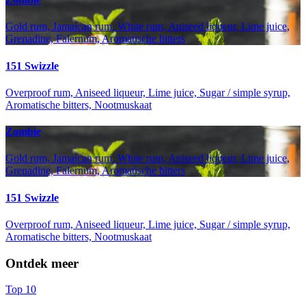
Gold rum, Jamaican rum, White rum, Aniseed liqueur, Lime juice,
Grenadine, Falernum, Aromatische bitters
151 Swizzle
Overproof rum, Aniseed liqueur, Lime juice, Sugar / simple syrup,
Aromatische bitters, Nootmuskaat
Zombie
Gold rum, Jamaican rum, White rum, Aniseed liqueur, Lime juice,
Grenadine, Falernum, Aromatische bitters
151 Swizzle
Overproof rum, Aniseed liqueur, Lime juice, Sugar / simple syrup,
Aromatische bitters, Nootmuskaat
Ontdek meer
Top 10