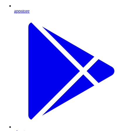
appstore