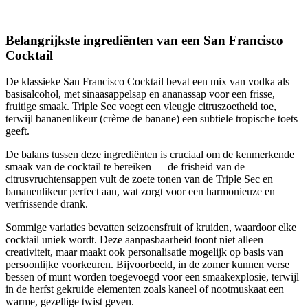
Belangrijkste ingrediënten van een San Francisco
Cocktail
De klassieke San Francisco Cocktail bevat een mix van vodka als
basisalcohol, met sinaasappelsap en ananassap voor een frisse,
fruitige smaak. Triple Sec voegt een vleugje citruszoetheid toe,
terwijl bananenlikeur (crème de banane) een subtiele tropische toets
geeft.
De balans tussen deze ingrediënten is cruciaal om de kenmerkende
smaak van de cocktail te bereiken — de frisheid van de
citrusvruchtensappen vult de zoete tonen van de Triple Sec en
bananenlikeur perfect aan, wat zorgt voor een harmonieuze en
verfrissende drank.
Sommige variaties bevatten seizoensfruit of kruiden, waardoor elke
cocktail uniek wordt. Deze aanpasbaarheid toont niet alleen
creativiteit, maar maakt ook personalisatie mogelijk op basis van
persoonlijke voorkeuren. Bijvoorbeeld, in de zomer kunnen verse
bessen of munt worden toegevoegd voor een smaakexplosie, terwijl
in de herfst gekruide elementen zoals kaneel of nootmuskaat een
warme, gezellige twist geven.