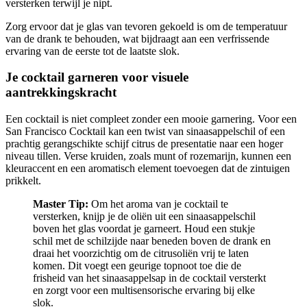
versterken terwijl je nipt.
Zorg ervoor dat je glas van tevoren gekoeld is om de temperatuur
van de drank te behouden, wat bijdraagt aan een verfrissende
ervaring van de eerste tot de laatste slok.
Je cocktail garneren voor visuele
aantrekkingskracht
Een cocktail is niet compleet zonder een mooie garnering. Voor een
San Francisco Cocktail kan een twist van sinaasappelschil of een
prachtig gerangschikte schijf citrus de presentatie naar een hoger
niveau tillen. Verse kruiden, zoals munt of rozemarijn, kunnen een
kleuraccent en een aromatisch element toevoegen dat de zintuigen
prikkelt.
Master Tip:
Om het aroma van je cocktail te
versterken, knijp je de oliën uit een sinaasappelschil
boven het glas voordat je garneert. Houd een stukje
schil met de schilzijde naar beneden boven de drank en
draai het voorzichtig om de citrusoliën vrij te laten
komen. Dit voegt een geurige topnoot toe die de
frisheid van het sinaasappelsap in de cocktail versterkt
en zorgt voor een multisensorische ervaring bij elke
slok.