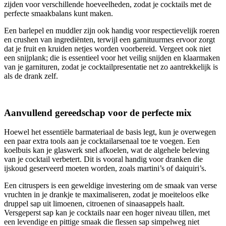
zijden voor verschillende hoeveelheden, zodat je cocktails met de
perfecte smaakbalans kunt maken.
Een barlepel en muddler zijn ook handig voor respectievelijk roeren
en crushen van ingrediënten, terwijl een garnituurmes ervoor zorgt
dat je fruit en kruiden netjes worden voorbereid. Vergeet ook niet
een snijplank; die is essentieel voor het veilig snijden en klaarmaken
van je garnituren, zodat je cocktailpresentatie net zo aantrekkelijk is
als de drank zelf.
Aanvullend gereedschap voor de perfecte mix
Hoewel het essentiële barmateriaal de basis legt, kun je overwegen
een paar extra tools aan je cocktailarsenaal toe te voegen. Een
koelbuis kan je glaswerk snel afkoelen, wat de algehele beleving
van je cocktail verbetert. Dit is vooral handig voor dranken die
ijskoud geserveerd moeten worden, zoals martini’s of daiquiri’s.
Een citruspers is een geweldige investering om de smaak van verse
vruchten in je drankje te maximaliseren, zodat je moeiteloos elke
druppel sap uit limoenen, citroenen of sinaasappels haalt.
Versgeperst sap kan je cocktails naar een hoger niveau tillen, met
een levendige en pittige smaak die flessen sap simpelweg niet