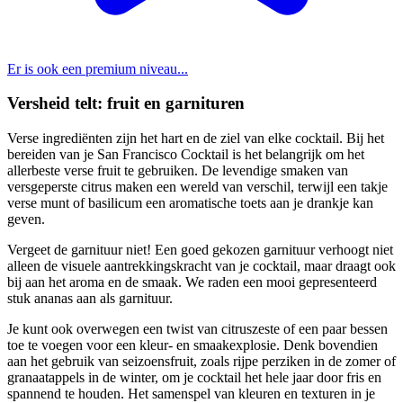
Er is ook een premium niveau...
Versheid telt: fruit en garnituren
Verse ingrediënten zijn het hart en de ziel van elke cocktail. Bij het
bereiden van je San Francisco Cocktail is het belangrijk om het
allerbeste verse fruit te gebruiken. De levendige smaken van
versgeperste citrus maken een wereld van verschil, terwijl een takje
verse munt of basilicum een aromatische toets aan je drankje kan
geven.
Vergeet de garnituur niet! Een goed gekozen garnituur verhoogt niet
alleen de visuele aantrekkingskracht van je cocktail, maar draagt ook
bij aan het aroma en de smaak. We raden een mooi gepresenteerd
stuk ananas aan als garnituur.
Je kunt ook overwegen een twist van citruszeste of een paar bessen
toe te voegen voor een kleur- en smaakexplosie. Denk bovendien
aan het gebruik van seizoensfruit, zoals rijpe perziken in de zomer of
granaatappels in de winter, om je cocktail het hele jaar door fris en
spannend te houden. Het samenspel van kleuren en texturen in je