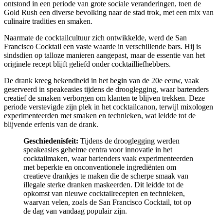
ontstond in een periode van grote sociale veranderingen, toen de
Gold Rush een diverse bevolking naar de stad trok, met een mix van
culinaire tradities en smaken.
Naarmate de cocktailcultuur zich ontwikkelde, werd de San
Francisco Cocktail een vaste waarde in verschillende bars. Hij is
sindsdien op talloze manieren aangepast, maar de essentie van het
originele recept blijft geliefd onder cocktailliefhebbers.
De drank kreeg bekendheid in het begin van de 20e eeuw, vaak
geserveerd in speakeasies tijdens de drooglegging, waar bartenders
creatief de smaken verborgen om klanten te blijven trekken. Deze
periode verstevigde zijn plek in het cocktailcanon, terwijl mixologen
experimenteerden met smaken en technieken, wat leidde tot de
blijvende erfenis van de drank.
Geschiedenisfeit:
Tijdens de drooglegging werden
speakeasies geheime centra voor innovatie in het
cocktailmaken, waar bartenders vaak experimenteerden
met beperkte en onconventionele ingrediënten om
creatieve drankjes te maken die de scherpe smaak van
illegale sterke dranken maskeerden. Dit leidde tot de
opkomst van nieuwe cocktailrecepten en technieken,
waarvan velen, zoals de San Francisco Cocktail, tot op
de dag van vandaag populair zijn.