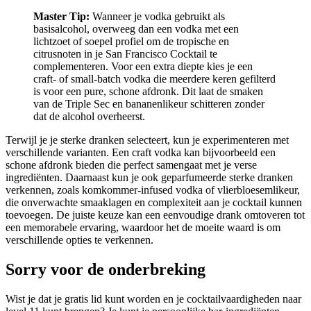
Master Tip:
Wanneer je vodka gebruikt als
basisalcohol, overweeg dan een vodka met een
lichtzoet of soepel profiel om de tropische en
citrusnoten in je San Francisco Cocktail te
complementeren. Voor een extra diepte kies je een
craft- of small-batch vodka die meerdere keren gefilterd
is voor een pure, schone afdronk. Dit laat de smaken
van de Triple Sec en bananenlikeur schitteren zonder
dat de alcohol overheerst.
Terwijl je je sterke dranken selecteert, kun je experimenteren met
verschillende varianten. Een craft vodka kan bijvoorbeeld een
schone afdronk bieden die perfect samengaat met je verse
ingrediënten. Daarnaast kun je ook geparfumeerde sterke dranken
verkennen, zoals komkommer-infused vodka of vlierbloesemlikeur,
die onverwachte smaaklagen en complexiteit aan je cocktail kunnen
toevoegen. De juiste keuze kan een eenvoudige drank omtoveren tot
een memorabele ervaring, waardoor het de moeite waard is om
verschillende opties te verkennen.
Sorry voor de onderbreking
Wist je dat je gratis lid kunt worden en je cocktailvaardigheden naar