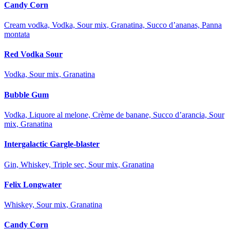
Candy Corn
Cream vodka, Vodka, Sour mix, Granatina, Succo d’ananas, Panna
montata
Red Vodka Sour
Vodka, Sour mix, Granatina
Bubble Gum
Vodka, Liquore al melone, Crème de banane, Succo d’arancia, Sour
mix, Granatina
Intergalactic Gargle-blaster
Gin, Whiskey, Triple sec, Sour mix, Granatina
Felix Longwater
Whiskey, Sour mix, Granatina
Candy Corn