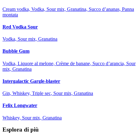
Cream vodka, Vodka, Sour mix, Granatina, Succo d’ananas, Panna
montata
Red Vodka Sour
Vodka, Sour mix, Granatina
Bubble Gum
Vodka, Liquore al melone, Crème de banane, Succo d’arancia, Sour
mix, Granatina
Intergalactic Gargle-blaster
Gin, Whiskey, Triple sec, Sour mix, Granatina
Felix Longwater
Whiskey, Sour mix, Granatina
Esplora di più