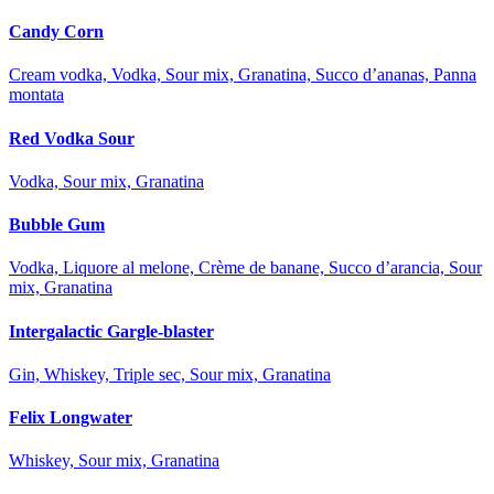
Candy Corn
Cream vodka, Vodka, Sour mix, Granatina, Succo d’ananas, Panna
montata
Red Vodka Sour
Vodka, Sour mix, Granatina
Bubble Gum
Vodka, Liquore al melone, Crème de banane, Succo d’arancia, Sour
mix, Granatina
Intergalactic Gargle-blaster
Gin, Whiskey, Triple sec, Sour mix, Granatina
Felix Longwater
Whiskey, Sour mix, Granatina