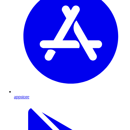
appstore