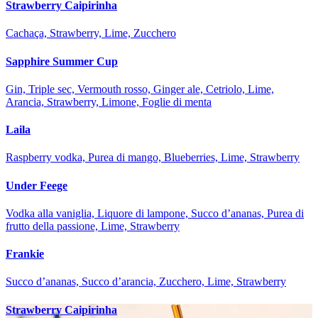
Strawberry Caipirinha
Cachaça, Strawberry, Lime, Zucchero
Sapphire Summer Cup
Gin, Triple sec, Vermouth rosso, Ginger ale, Cetriolo, Lime,
Arancia, Strawberry, Limone, Foglie di menta
Laila
Raspberry vodka, Purea di mango, Blueberries, Lime, Strawberry
Under Feege
Vodka alla vaniglia, Liquore di lampone, Succo d’ananas, Purea di
frutto della passione, Lime, Strawberry
Frankie
Succo d’ananas, Succo d’arancia, Zucchero, Lime, Strawberry
Strawberry Caipirinha