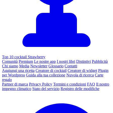
Top 10 cocktail Strawberry
Comunità
Premium
Le nostre app
I nostri libri
Distintivi
Pubblicità
Chi siamo
Media
Newsletter
Glossario
Contatti
Aggiungi una ricetta
Creatore di cocktail
Creatore di widget
Plugin
per Wordpress
Guida alla tua collezione
Nuvola di ricerca
Carte
regalo
Partner di marca
Privacy Policy
Termini e condizioni
FAQ
Il nostro
impegno climatico
Stato del servizio
Registro delle modifiche