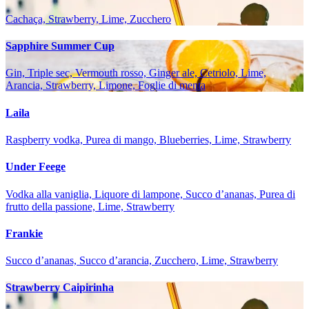
Cachaça, Strawberry, Lime, Zucchero
Sapphire Summer Cup
Gin, Triple sec, Vermouth rosso, Ginger ale, Cetriolo, Lime,
Arancia, Strawberry, Limone, Foglie di menta
Laila
Raspberry vodka, Purea di mango, Blueberries, Lime, Strawberry
Under Feege
Vodka alla vaniglia, Liquore di lampone, Succo d’ananas, Purea di
frutto della passione, Lime, Strawberry
Frankie
Succo d’ananas, Succo d’arancia, Zucchero, Lime, Strawberry
Strawberry Caipirinha