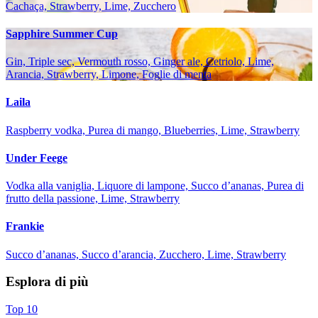
Cachaça, Strawberry, Lime, Zucchero
Sapphire Summer Cup
Gin, Triple sec, Vermouth rosso, Ginger ale, Cetriolo, Lime,
Arancia, Strawberry, Limone, Foglie di menta
Laila
Raspberry vodka, Purea di mango, Blueberries, Lime, Strawberry
Under Feege
Vodka alla vaniglia, Liquore di lampone, Succo d’ananas, Purea di
frutto della passione, Lime, Strawberry
Frankie
Succo d’ananas, Succo d’arancia, Zucchero, Lime, Strawberry
Esplora di più
Top 10