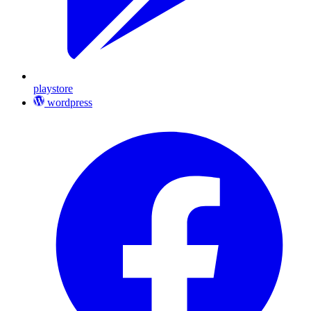
playstore
wordpress