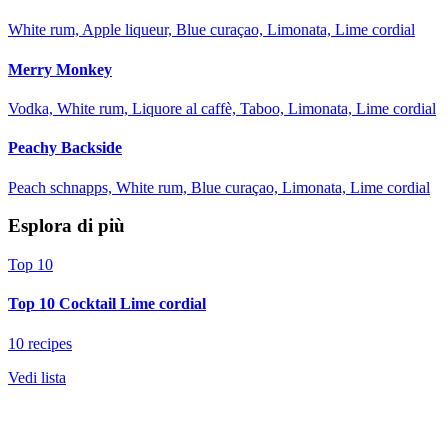
White rum, Apple liqueur, Blue curaçao, Limonata, Lime cordial
Merry Monkey
Vodka, White rum, Liquore al caffè, Taboo, Limonata, Lime cordial
Peachy Backside
Peach schnapps, White rum, Blue curaçao, Limonata, Lime cordial
Esplora di più
Top 10
Top 10 Cocktail Lime cordial
10 recipes
Vedi lista