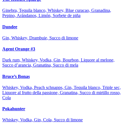
Ginebra, Tequila blanco, Whiskey, Blue curaçao, Granadina,
Pepino, Arándanos, Limón, Sorbete de piña
Dundee
Gin, Whiskey, Drambuie, Succo di limone
Agent Orange #3
Dark rum, Whiskey, Vodka, Gin, Bourbon, Liquore al melone,
Succo d’arancia, Granatina, Succo di mela
Bruce’s Bonas
Whiskey, Vodka, Peach schnapps, Gin, Tequila blanco, Triple sec,
Liquore al frutto della passione, Granatina, Succo di mirtillo rosso,
Cola
Pokahunter
Whiskey, Vodka, Gin, Cola, Succo di limone