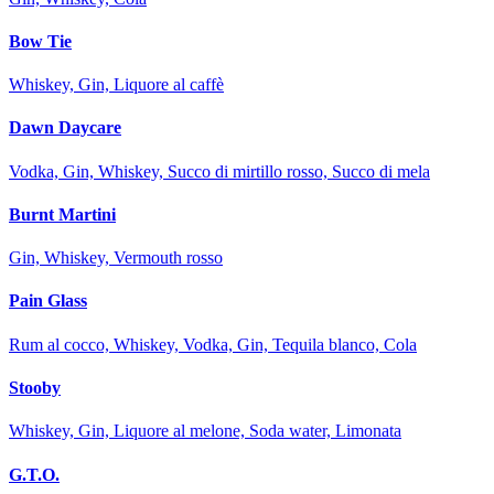
Bow Tie
Whiskey, Gin, Liquore al caffè
Dawn Daycare
Vodka, Gin, Whiskey, Succo di mirtillo rosso, Succo di mela
Burnt Martini
Gin, Whiskey, Vermouth rosso
Pain Glass
Rum al cocco, Whiskey, Vodka, Gin, Tequila blanco, Cola
Stooby
Whiskey, Gin, Liquore al melone, Soda water, Limonata
G.T.O.