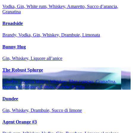
Vodka, Gin, White rum, Whiskey, Amaretto, Succo d’arancia,
Granatina
Broadside
Brandy, Vodka, Gin, Whiskey, Drambuie, Limonata
Bunny Hug
Gin, Whiskey, Liquore all’anice
The Robust Splurge
Ginebra, Tequila blanco, Whiskey, Blue curaçao, Granadina,
Pepino, Arándanos, Limón, Sorbete de piña
Dundee
Gin, Whiskey, Drambuie, Succo di limone
Agent Orange #3