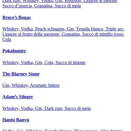
Dark rum, Whiskey, Vodka, Gin, Bourbon, Liquore al melone,
Succo d’arancia, Granatina, Succo di mela
Bruce’s Bonas
Whiskey, Vodka, Peach schnapps, Gin, Tequila blanco, Triple sec,
Liquore al frutto della passione, Granatina, Succo di mirtillo rosso,
Cola
Pokahunter
Whiskey, Vodka, Gin, Cola, Succo di limone
The Blarney Stone
Gin, Whiskey, Aromatic bitters
Adam’s Stinger
Whiskey, Vodka, Gin, Dark rum, Succo di mela
Hantu Banyu