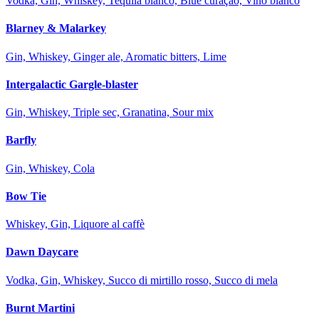
Vodka, Gin, Whiskey, Tequila blanco, Blue curaçao, Vino bianco
Blarney & Malarkey
Gin, Whiskey, Ginger ale, Aromatic bitters, Lime
Intergalactic Gargle-blaster
Gin, Whiskey, Triple sec, Granatina, Sour mix
Barfly
Gin, Whiskey, Cola
Bow Tie
Whiskey, Gin, Liquore al caffè
Dawn Daycare
Vodka, Gin, Whiskey, Succo di mirtillo rosso, Succo di mela
Burnt Martini