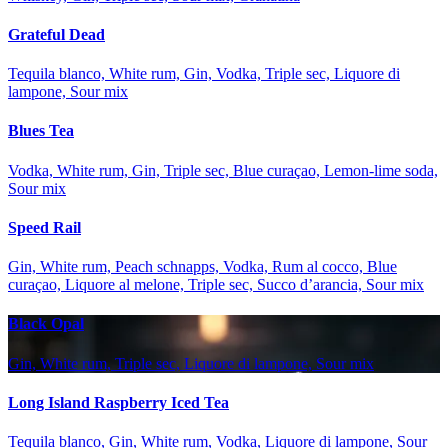
Grateful Dead
Tequila blanco, White rum, Gin, Vodka, Triple sec, Liquore di
lampone, Sour mix
Blues Tea
Vodka, White rum, Gin, Triple sec, Blue curaçao, Lemon-lime soda,
Sour mix
Speed Rail
Gin, White rum, Peach schnapps, Vodka, Rum al cocco, Blue
curaçao, Liquore al melone, Triple sec, Succo d’arancia, Sour mix
Black Opal
Gin, White rum, Triple sec, Liquore di lampone, Sour mix
Long Island Raspberry Iced Tea
Tequila blanco, Gin, White rum, Vodka, Liquore di lampone, Sour