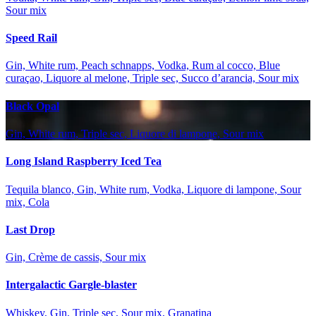
Sour mix
Speed Rail
Gin, White rum, Peach schnapps, Vodka, Rum al cocco, Blue
curaçao, Liquore al melone, Triple sec, Succo d’arancia, Sour mix
Black Opal
Gin, White rum, Triple sec, Liquore di lampone, Sour mix
Long Island Raspberry Iced Tea
Tequila blanco, Gin, White rum, Vodka, Liquore di lampone, Sour
mix, Cola
Last Drop
Gin, Crème de cassis, Sour mix
Intergalactic Gargle-blaster
Whiskey, Gin, Triple sec, Sour mix, Granatina