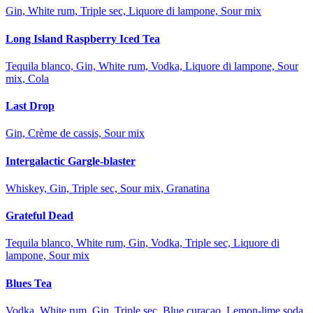
Gin, White rum, Triple sec, Liquore di lampone, Sour mix
Long Island Raspberry Iced Tea
Tequila blanco, Gin, White rum, Vodka, Liquore di lampone, Sour
mix, Cola
Last Drop
Gin, Crème de cassis, Sour mix
Intergalactic Gargle-blaster
Whiskey, Gin, Triple sec, Sour mix, Granatina
Grateful Dead
Tequila blanco, White rum, Gin, Vodka, Triple sec, Liquore di
lampone, Sour mix
Blues Tea
Vodka, White rum, Gin, Triple sec, Blue curaçao, Lemon-lime soda,