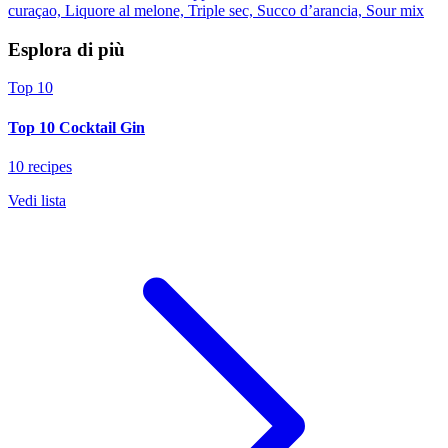
curaçao, Liquore al melone, Triple sec, Succo d’arancia, Sour mix
Esplora di più
Top 10
Top 10 Cocktail Gin
10 recipes
Vedi lista