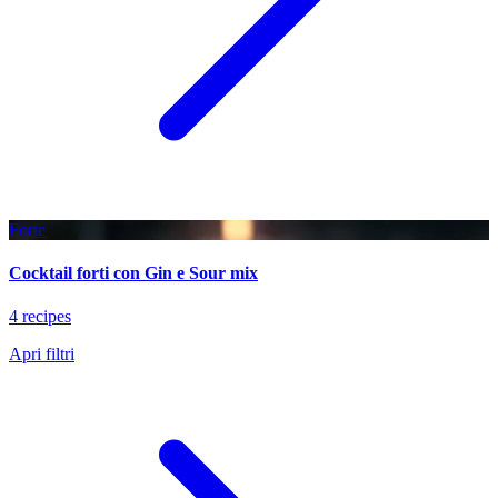
Forte
Cocktail forti con Gin e Sour mix
4 recipes
Apri filtri