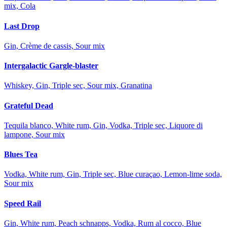
mix, Cola
Last Drop
Gin, Crème de cassis, Sour mix
Intergalactic Gargle-blaster
Whiskey, Gin, Triple sec, Sour mix, Granatina
Grateful Dead
Tequila blanco, White rum, Gin, Vodka, Triple sec, Liquore di
lampone, Sour mix
Blues Tea
Vodka, White rum, Gin, Triple sec, Blue curaçao, Lemon-lime soda,
Sour mix
Speed Rail
Gin, White rum, Peach schnapps, Vodka, Rum al cocco, Blue