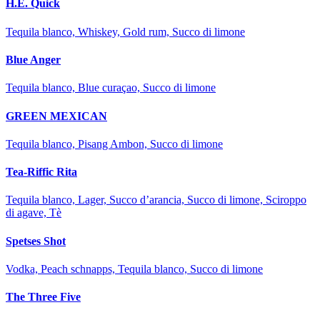
H.E. Quick
Tequila blanco, Whiskey, Gold rum, Succo di limone
Blue Anger
Tequila blanco, Blue curaçao, Succo di limone
GREEN MEXICAN
Tequila blanco, Pisang Ambon, Succo di limone
Tea-Riffic Rita
Tequila blanco, Lager, Succo d’arancia, Succo di limone, Sciroppo
di agave, Tè
Spetses Shot
Vodka, Peach schnapps, Tequila blanco, Succo di limone
The Three Five