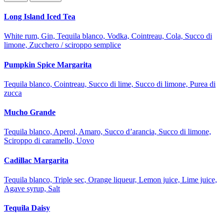
Long Island Iced Tea
White rum, Gin, Tequila blanco, Vodka, Cointreau, Cola, Succo di
limone, Zucchero / sciroppo semplice
Pumpkin Spice Margarita
Tequila blanco, Cointreau, Succo di lime, Succo di limone, Purea di
zucca
Mucho Grande
Tequila blanco, Aperol, Amaro, Succo d’arancia, Succo di limone,
Sciroppo di caramello, Uovo
Cadillac Margarita
Tequila blanco, Triple sec, Orange liqueur, Lemon juice, Lime juice,
Agave syrup, Salt
Tequila Daisy