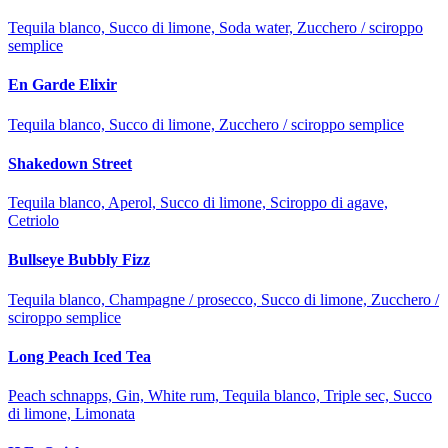
Tequila blanco, Succo di limone, Soda water, Zucchero / sciroppo
semplice
En Garde Elixir
Tequila blanco, Succo di limone, Zucchero / sciroppo semplice
Shakedown Street
Tequila blanco, Aperol, Succo di limone, Sciroppo di agave,
Cetriolo
Bullseye Bubbly Fizz
Tequila blanco, Champagne / prosecco, Succo di limone, Zucchero /
sciroppo semplice
Long Peach Iced Tea
Peach schnapps, Gin, White rum, Tequila blanco, Triple sec, Succo
di limone, Limonata