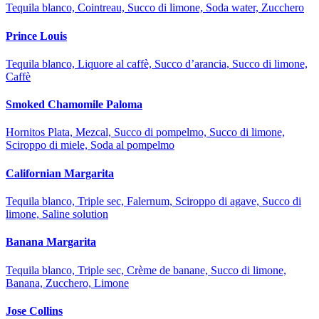
Tequila blanco, Cointreau, Succo di limone, Soda water, Zucchero
Prince Louis
Tequila blanco, Liquore al caffè, Succo d’arancia, Succo di limone,
Caffè
Smoked Chamomile Paloma
Hornitos Plata, Mezcal, Succo di pompelmo, Succo di limone,
Sciroppo di miele, Soda al pompelmo
Californian Margarita
Tequila blanco, Triple sec, Falernum, Sciroppo di agave, Succo di
limone, Saline solution
Banana Margarita
Tequila blanco, Triple sec, Crème de banane, Succo di limone,
Banana, Zucchero, Limone
Jose Collins