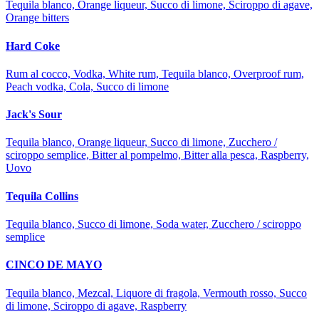
Tequila blanco, Orange liqueur, Succo di limone, Sciroppo di agave,
Orange bitters
Hard Coke
Rum al cocco, Vodka, White rum, Tequila blanco, Overproof rum,
Peach vodka, Cola, Succo di limone
Jack's Sour
Tequila blanco, Orange liqueur, Succo di limone, Zucchero /
sciroppo semplice, Bitter al pompelmo, Bitter alla pesca, Raspberry,
Uovo
Tequila Collins
Tequila blanco, Succo di limone, Soda water, Zucchero / sciroppo
semplice
CINCO DE MAYO
Tequila blanco, Mezcal, Liquore di fragola, Vermouth rosso, Succo
di limone, Sciroppo di agave, Raspberry