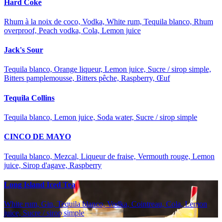
Hard Coke
Rhum à la noix de coco, Vodka, White rum, Tequila blanco, Rhum
overproof, Peach vodka, Cola, Lemon juice
Jack's Sour
Tequila blanco, Orange liqueur, Lemon juice, Sucre / sirop simple,
Bitters pamplemousse, Bitters pêche, Raspberry, Œuf
Tequila Collins
Tequila blanco, Lemon juice, Soda water, Sucre / sirop simple
CINCO DE MAYO
Tequila blanco, Mezcal, Liqueur de fraise, Vermouth rouge, Lemon
juice, Sirop d'agave, Raspberry
Long Island Iced Tea
White rum, Gin, Tequila blanco, Vodka, Cointreau, Cola, Lemon
juice, Sucre / sirop simple