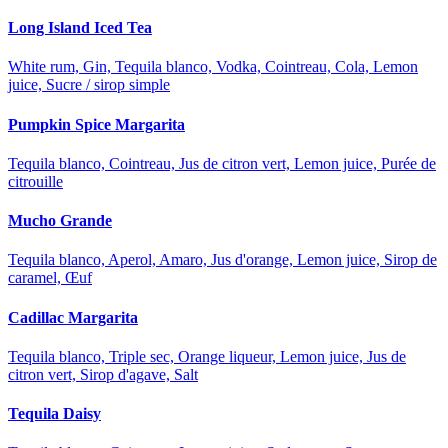
Long Island Iced Tea
White rum, Gin, Tequila blanco, Vodka, Cointreau, Cola, Lemon
juice, Sucre / sirop simple
Pumpkin Spice Margarita
Tequila blanco, Cointreau, Jus de citron vert, Lemon juice, Purée de
citrouille
Mucho Grande
Tequila blanco, Aperol, Amaro, Jus d'orange, Lemon juice, Sirop de
caramel, Œuf
Cadillac Margarita
Tequila blanco, Triple sec, Orange liqueur, Lemon juice, Jus de
citron vert, Sirop d'agave, Salt
Tequila Daisy