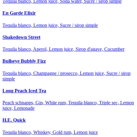
Tequila blanco, Lemon juice, Soda water, Sucre / sirop simple
En Garde Elixir
Tequila blanco, Lemon juice, Sucre / sirop simple
Shakedown Street
Tequila blanco, Aperol, Lemon juice, Sirop d'agave, Cucumber
Bullseye Bubbly Fizz
Tequila blanco, Champagne / prosecco, Lemon juice, Sucre / sirop
simple
Long Peach Iced Tea
Peach schnapps, Gin, White rum, Tequila blanco, Triple sec, Lemon
juice, Lemonade
H.E. Quick
Tequila blanco, Whiskey, Gold rum, Lemon juice