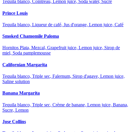
Tequila blanco, Cointreau, Lemon juice, Soda water, Sucre
Prince Louis
Tequila blanco, Liqueur de café, Jus d'orange, Lemon juice, Café
Smoked Chamomile Paloma
Hornitos Plata, Mezcal, Grapefruit juice, Lemon juice, Sirop de
miel, Soda pamplemousse
Californian Margarita
Tequila blanco, Triple sec, Falernum, Sirop d'agave, Lemon juice,
Saline solution
Banana Margarita
Tequila blanco, Triple sec, Crème de banane, Lemon juice, Banana,
Sucre, Lemon
Jose Collins