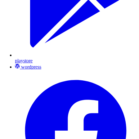
playstore
wordpress