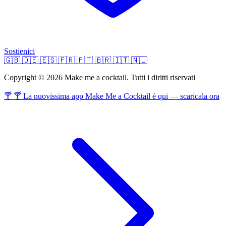
Sostienici
🇬🇧
🇩🇪
🇪🇸
🇫🇷
🇵🇹
🇧🇷
🇮🇹
🇳🇱
Copyright © 2026 Make me a cocktail. Tutti i diritti riservati
🍸 🍸 La nuovissima app Make Me a Cocktail è qui — scaricala ora