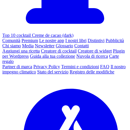
Top 10 cocktail Creme de cacao (dark)
Comunità
Premium
Le nostre app
I nostri libri
Distintivi
Pubblicità
Chi siamo
Media
Newsletter
Glossario
Contatti
Aggiungi una ricetta
Creatore di cocktail
Creatore di widget
Plugin
per Wordpress
Guida alla tua collezione
Nuvola di ricerca
Carte
regalo
Partner di marca
Privacy Policy
Termini e condizioni
FAQ
Il nostro
impegno climatico
Stato del servizio
Registro delle modifiche