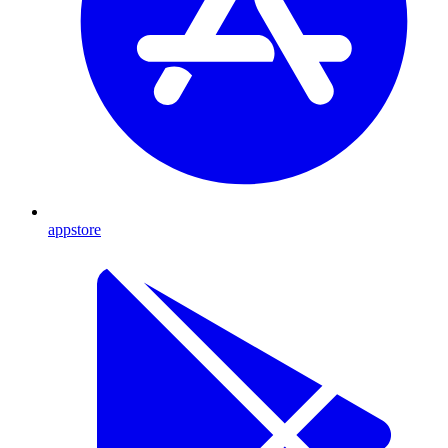
appstore