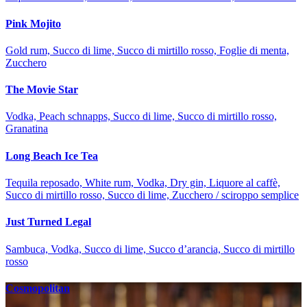
Pink Mojito
Gold rum, Succo di lime, Succo di mirtillo rosso, Foglie di menta,
Zucchero
The Movie Star
Vodka, Peach schnapps, Succo di lime, Succo di mirtillo rosso,
Granatina
Long Beach Ice Tea
Tequila reposado, White rum, Vodka, Dry gin, Liquore al caffè,
Succo di mirtillo rosso, Succo di lime, Zucchero / sciroppo semplice
Just Turned Legal
Sambuca, Vodka, Succo di lime, Succo d’arancia, Succo di mirtillo
rosso
Cosmopolitan