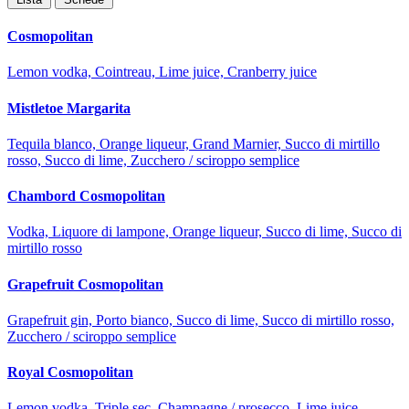
Cosmopolitan
Lemon vodka, Cointreau, Lime juice, Cranberry juice
Mistletoe Margarita
Tequila blanco, Orange liqueur, Grand Marnier, Succo di mirtillo
rosso, Succo di lime, Zucchero / sciroppo semplice
Chambord Cosmopolitan
Vodka, Liquore di lampone, Orange liqueur, Succo di lime, Succo di
mirtillo rosso
Grapefruit Cosmopolitan
Grapefruit gin, Porto bianco, Succo di lime, Succo di mirtillo rosso,
Zucchero / sciroppo semplice
Royal Cosmopolitan
Lemon vodka, Triple sec, Champagne / prosecco, Lime juice,