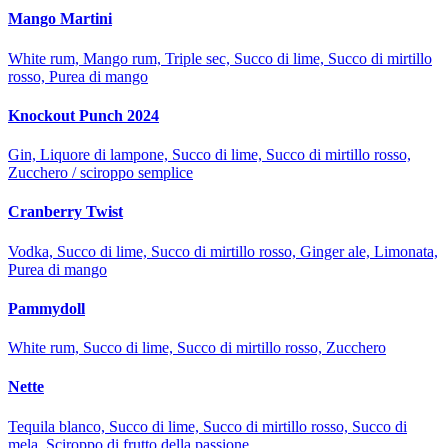
Mango Martini
White rum, Mango rum, Triple sec, Succo di lime, Succo di mirtillo
rosso, Purea di mango
Knockout Punch 2024
Gin, Liquore di lampone, Succo di lime, Succo di mirtillo rosso,
Zucchero / sciroppo semplice
Cranberry Twist
Vodka, Succo di lime, Succo di mirtillo rosso, Ginger ale, Limonata,
Purea di mango
Pammydoll
White rum, Succo di lime, Succo di mirtillo rosso, Zucchero
Nette
Tequila blanco, Succo di lime, Succo di mirtillo rosso, Succo di
mela, Sciroppo di frutto della passione