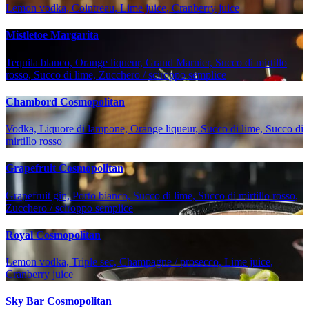
Lemon vodka, Cointreau, Lime juice, Cranberry juice
Mistletoe Margarita
Tequila blanco, Orange liqueur, Grand Marnier, Succo di mirtillo
rosso, Succo di lime, Zucchero / sciroppo semplice
Chambord Cosmopolitan
Vodka, Liquore di lampone, Orange liqueur, Succo di lime, Succo di
mirtillo rosso
Grapefruit Cosmopolitan
Grapefruit gin, Porto bianco, Succo di lime, Succo di mirtillo rosso,
Zucchero / sciroppo semplice
Royal Cosmopolitan
Lemon vodka, Triple sec, Champagne / prosecco, Lime juice,
Cranberry juice
Sky Bar Cosmopolitan