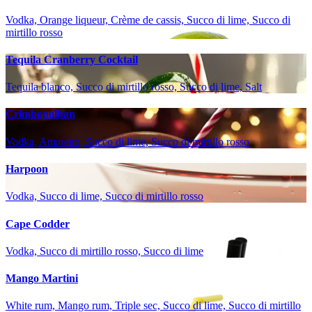
Vodka, Orange liqueur, Crème de cassis, Succo di lime, Succo di
mirtillo rosso
Tequila Cranberry Cocktail
Tequila blanco, Succo di mirtillo rosso, Succo di lime, Salt
Crimbopolitan
Vodka, Amaretto, Succo di lime, Succo di mirtillo rosso
Harpoon
Vodka, Succo di lime, Succo di mirtillo rosso
Cape Codder
Vodka, Succo di mirtillo rosso, Succo di lime
Mango Martini
White rum, Mango rum, Triple sec, Succo di lime, Succo di mirtillo