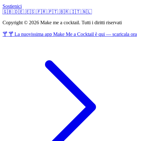
Sostienici
🇬🇧
🇩🇪
🇪🇸
🇫🇷
🇵🇹
🇧🇷
🇮🇹
🇳🇱
Copyright © 2026 Make me a cocktail. Tutti i diritti riservati
🍸 🍸 La nuovissima app Make Me a Cocktail è qui — scaricala ora