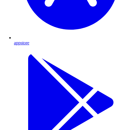
appstore