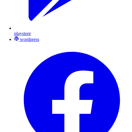
playstore
wordpress