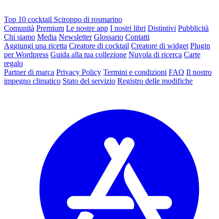
Top 10 cocktail Sciroppo di rosmarino
Comunità
Premium
Le nostre app
I nostri libri
Distintivi
Pubblicità
Chi siamo
Media
Newsletter
Glossario
Contatti
Aggiungi una ricetta
Creatore di cocktail
Creatore di widget
Plugin
per Wordpress
Guida alla tua collezione
Nuvola di ricerca
Carte
regalo
Partner di marca
Privacy Policy
Termini e condizioni
FAQ
Il nostro
impegno climatico
Stato del servizio
Registro delle modifiche