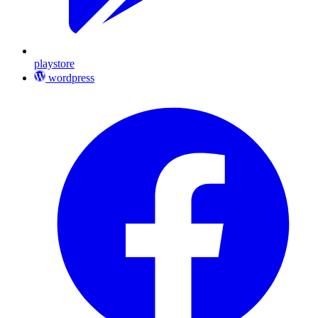
playstore
wordpress