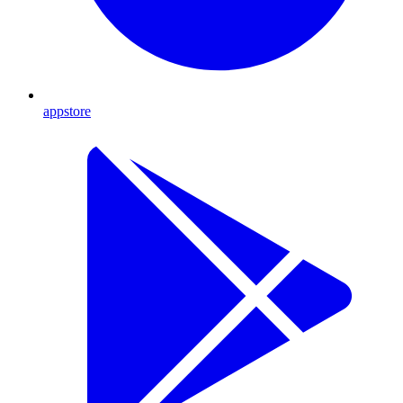
appstore