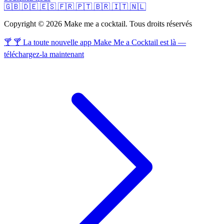
🇬🇧
🇩🇪
🇪🇸
🇫🇷
🇵🇹
🇧🇷
🇮🇹
🇳🇱
Copyright © 2026 Make me a cocktail. Tous droits réservés
🍸 🍸 La toute nouvelle app Make Me a Cocktail est là —
téléchargez-la maintenant