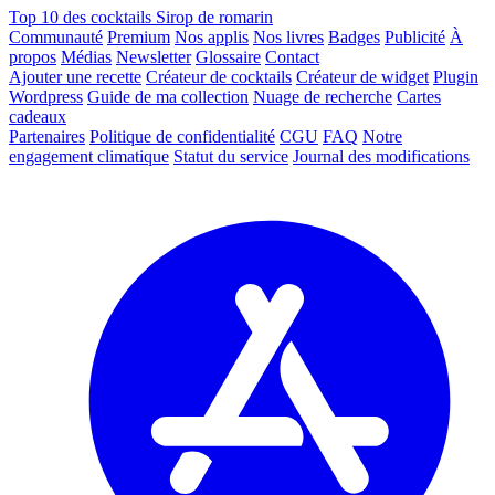
Top 10 des cocktails Sirop de romarin
Communauté
Premium
Nos applis
Nos livres
Badges
Publicité
À
propos
Médias
Newsletter
Glossaire
Contact
Ajouter une recette
Créateur de cocktails
Créateur de widget
Plugin
Wordpress
Guide de ma collection
Nuage de recherche
Cartes
cadeaux
Partenaires
Politique de confidentialité
CGU
FAQ
Notre
engagement climatique
Statut du service
Journal des modifications