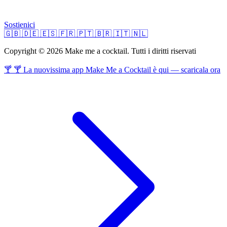
Sostienici
🇬🇧
🇩🇪
🇪🇸
🇫🇷
🇵🇹
🇧🇷
🇮🇹
🇳🇱
Copyright © 2026 Make me a cocktail. Tutti i diritti riservati
🍸 🍸 La nuovissima app Make Me a Cocktail è qui — scaricala ora