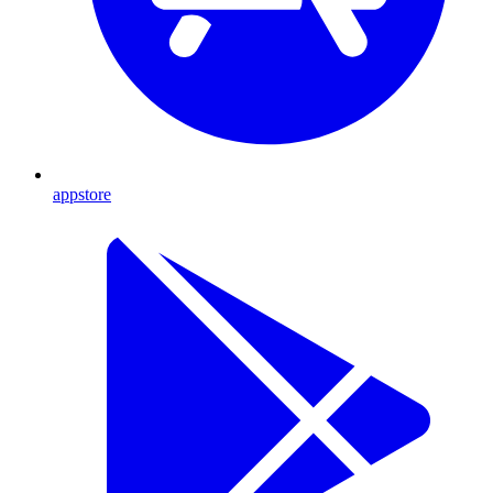
appstore