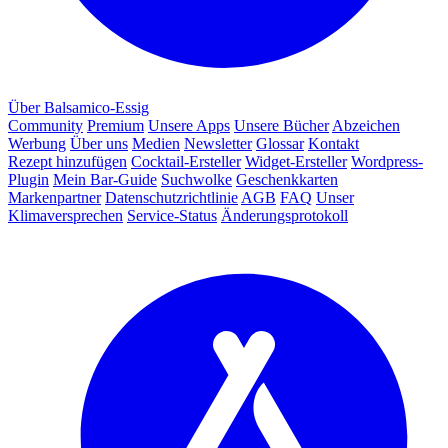
Über Balsamico-Essig
Community
Premium
Unsere Apps
Unsere Bücher
Abzeichen
Werbung
Über uns
Medien
Newsletter
Glossar
Kontakt
Rezept hinzufügen
Cocktail-Ersteller
Widget-Ersteller
Wordpress-
Plugin
Mein Bar-Guide
Suchwolke
Geschenkkarten
Markenpartner
Datenschutzrichtlinie
AGB
FAQ
Unser
Klimaversprechen
Service-Status
Änderungsprotokoll