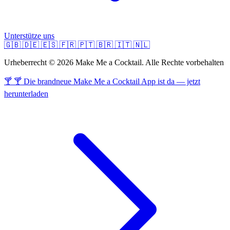
Unterstütze uns
🇬🇧
🇩🇪
🇪🇸
🇫🇷
🇵🇹
🇧🇷
🇮🇹
🇳🇱
Urheberrecht © 2026 Make Me a Cocktail. Alle Rechte vorbehalten
🍸 🍸 Die brandneue Make Me a Cocktail App ist da — jetzt
herunterladen