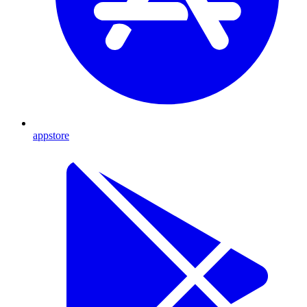
appstore