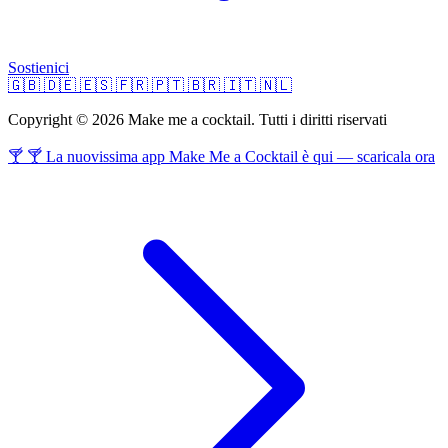
Sostienici
🇬🇧
🇩🇪
🇪🇸
🇫🇷
🇵🇹
🇧🇷
🇮🇹
🇳🇱
Copyright © 2026 Make me a cocktail. Tutti i diritti riservati
🍸 🍸 La nuovissima app Make Me a Cocktail è qui — scaricala ora