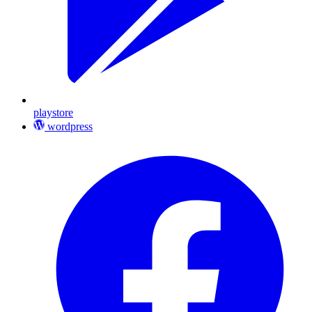
playstore
wordpress