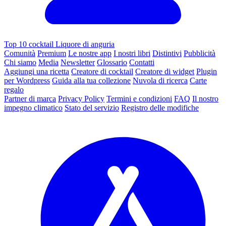
Top 10 cocktail Liquore di anguria
Comunità
Premium
Le nostre app
I nostri libri
Distintivi
Pubblicità
Chi siamo
Media
Newsletter
Glossario
Contatti
Aggiungi una ricetta
Creatore di cocktail
Creatore di widget
Plugin
per Wordpress
Guida alla tua collezione
Nuvola di ricerca
Carte
regalo
Partner di marca
Privacy Policy
Termini e condizioni
FAQ
Il nostro
impegno climatico
Stato del servizio
Registro delle modifiche