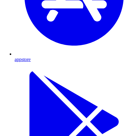
appstore