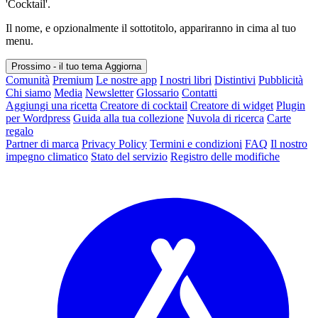
'Cocktail'.
Il nome, e opzionalmente il sottotitolo, appariranno in cima al tuo
menu.
Prossimo - il tuo tema
Aggiorna
Comunità
Premium
Le nostre app
I nostri libri
Distintivi
Pubblicità
Chi siamo
Media
Newsletter
Glossario
Contatti
Aggiungi una ricetta
Creatore di cocktail
Creatore di widget
Plugin
per Wordpress
Guida alla tua collezione
Nuvola di ricerca
Carte
regalo
Partner di marca
Privacy Policy
Termini e condizioni
FAQ
Il nostro
impegno climatico
Stato del servizio
Registro delle modifiche