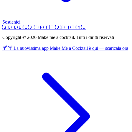
Sostienici
🇬🇧
🇩🇪
🇪🇸
🇫🇷
🇵🇹
🇧🇷
🇮🇹
🇳🇱
Copyright © 2026 Make me a cocktail. Tutti i diritti riservati
🍸 🍸 La nuovissima app Make Me a Cocktail è qui — scaricala ora