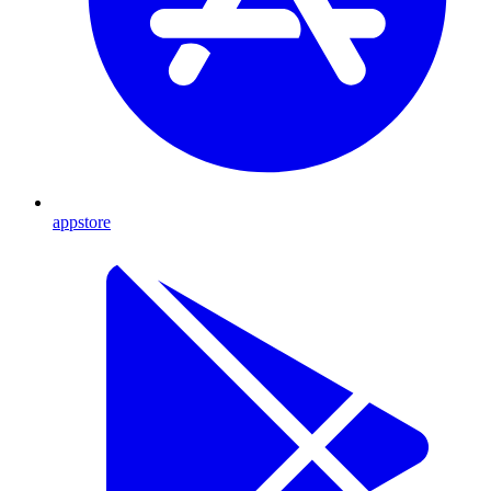
appstore