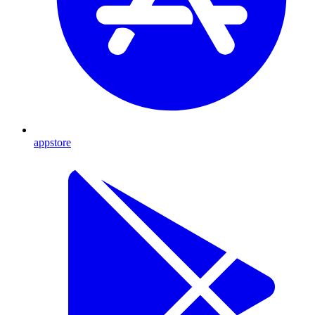
appstore