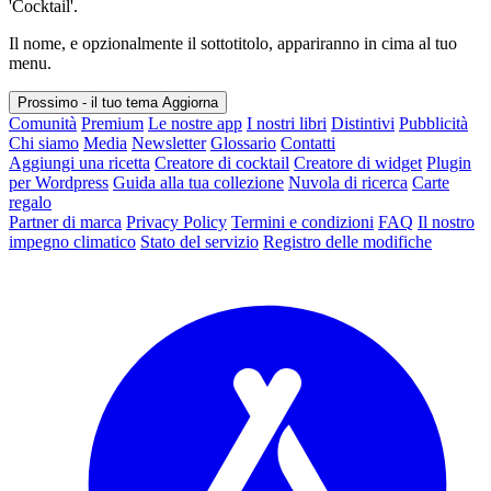
'Cocktail'.
Il nome, e opzionalmente il sottotitolo, appariranno in cima al tuo
menu.
Prossimo - il tuo tema
Aggiorna
Comunità
Premium
Le nostre app
I nostri libri
Distintivi
Pubblicità
Chi siamo
Media
Newsletter
Glossario
Contatti
Aggiungi una ricetta
Creatore di cocktail
Creatore di widget
Plugin
per Wordpress
Guida alla tua collezione
Nuvola di ricerca
Carte
regalo
Partner di marca
Privacy Policy
Termini e condizioni
FAQ
Il nostro
impegno climatico
Stato del servizio
Registro delle modifiche