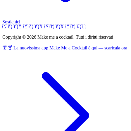
Sostienici
🇬🇧
🇩🇪
🇪🇸
🇫🇷
🇵🇹
🇧🇷
🇮🇹
🇳🇱
Copyright © 2026 Make me a cocktail. Tutti i diritti riservati
🍸 🍸 La nuovissima app Make Me a Cocktail è qui — scaricala ora