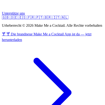
Unterstütze uns
🇬🇧
🇩🇪
🇪🇸
🇫🇷
🇵🇹
🇧🇷
🇮🇹
🇳🇱
Urheberrecht © 2026 Make Me a Cocktail. Alle Rechte vorbehalten
🍸 🍸 Die brandneue Make Me a Cocktail App ist da — jetzt
herunterladen