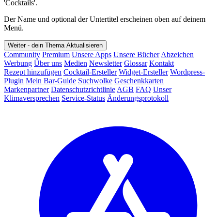
'Cocktails'.
Der Name und optional der Untertitel erscheinen oben auf deinem
Menü.
Weiter - dein Thema
Aktualisieren
Community
Premium
Unsere Apps
Unsere Bücher
Abzeichen
Werbung
Über uns
Medien
Newsletter
Glossar
Kontakt
Rezept hinzufügen
Cocktail-Ersteller
Widget-Ersteller
Wordpress-
Plugin
Mein Bar-Guide
Suchwolke
Geschenkkarten
Markenpartner
Datenschutzrichtlinie
AGB
FAQ
Unser
Klimaversprechen
Service-Status
Änderungsprotokoll