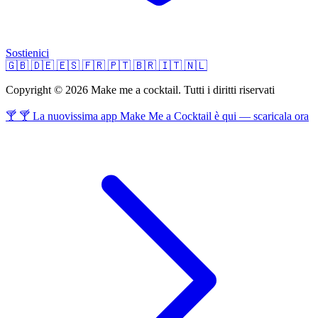
Sostienici
🇬🇧
🇩🇪
🇪🇸
🇫🇷
🇵🇹
🇧🇷
🇮🇹
🇳🇱
Copyright © 2026 Make me a cocktail. Tutti i diritti riservati
🍸 🍸 La nuovissima app Make Me a Cocktail è qui — scaricala ora