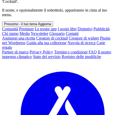
'Cocktail'.
Il nome, e opzionalmente il sottotitolo, appariranno in cima al tuo
menu.
Prossimo - il tuo tema
Aggiorna
Comunità
Premium
Le nostre app
I nostri libri
Distintivi
Pubblicità
Chi siamo
Media
Newsletter
Glossario
Contatti
Aggiungi una ricetta
Creatore di cocktail
Creatore di widget
Plugin
per Wordpress
Guida alla tua collezione
Nuvola di ricerca
Carte
regalo
Partner di marca
Privacy Policy
Termini e condizioni
FAQ
Il nostro
impegno climatico
Stato del servizio
Registro delle modifiche