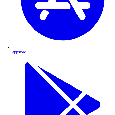
appstore