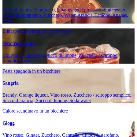
Apricot brandy, Vino rosso, Champagne / prosecco, Soda water,
Succo di pompelmo, Zucchero, Water, Arancia, Limone, Ananas,
Water
L’inaspettata armonia del vino rosso
New York Sour
Bourbon, Vino rosso, Succo di limone, Zucchero / sciroppo
semplice, Uovo
Festa spagnola in un bicchiere
Sangria
Brandy, Orange liqueur, Vino rosso, Zucchero / sciroppo semplice,
Succo d’arancia, Succo di limone, Soda water
Calore scandinavo in un bicchiere
Glogg
Vino rosso, Ginger, Zucchero, Cannella, Chiodi di garofano,