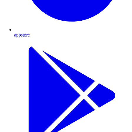
appstore