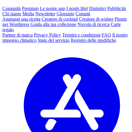
Comunità
Premium
Le nostre app
I nostri libri
Distintivi
Pubblicità
Chi siamo
Media
Newsletter
Glossario
Contatti
Aggiungi una ricetta
Creatore di cocktail
Creatore di widget
Plugin
per Wordpress
Guida alla tua collezione
Nuvola di ricerca
Carte
regalo
Partner di marca
Privacy Policy
Termini e condizioni
FAQ
Il nostro
impegno climatico
Stato del servizio
Registro delle modifiche