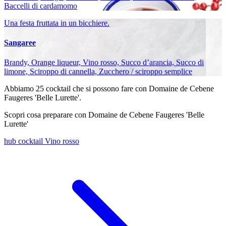
Baccelli di cardamomo
Una festa fruttata in un bicchiere.
Sangaree
Brandy, Orange liqueur, Vino rosso, Succo d’arancia, Succo di
limone, Sciroppo di cannella, Zucchero / sciroppo semplice
Abbiamo
25
cocktail che si possono fare con Domaine de Cebene
Faugeres 'Belle Lurette'.
Scopri cosa preparare con Domaine de Cebene Faugeres 'Belle
Lurette'
hub cocktail Vino rosso