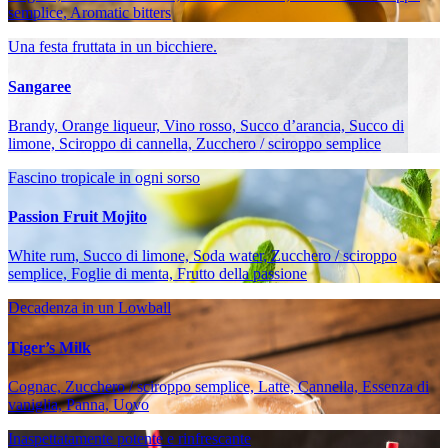
semplice, Aromatic bitters
Una festa fruttata in un bicchiere.
Sangaree
Brandy, Orange liqueur, Vino rosso, Succo d’arancia, Succo di
limone, Sciroppo di cannella, Zucchero / sciroppo semplice
Fascino tropicale in ogni sorso
Passion Fruit Mojito
White rum, Succo di limone, Soda water, Zucchero / sciroppo
semplice, Foglie di menta, Frutto della passione
Decadenza in un Lowball
Tiger’s Milk
Cognac, Zucchero / sciroppo semplice, Latte, Cannella, Essenza di
vaniglia, Panna, Uovo
Inaspettatamente potente e rinfrescante