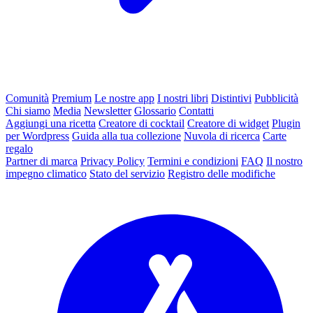
Comunità
Premium
Le nostre app
I nostri libri
Distintivi
Pubblicità
Chi siamo
Media
Newsletter
Glossario
Contatti
Aggiungi una ricetta
Creatore di cocktail
Creatore di widget
Plugin
per Wordpress
Guida alla tua collezione
Nuvola di ricerca
Carte
regalo
Partner di marca
Privacy Policy
Termini e condizioni
FAQ
Il nostro
impegno climatico
Stato del servizio
Registro delle modifiche