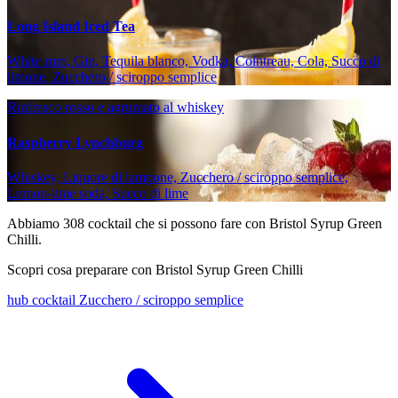
Long Island Iced Tea
White rum, Gin, Tequila blanco, Vodka, Cointreau, Cola, Succo di
limone, Zucchero / sciroppo semplice
Rinfresco rosso e agrumato al whiskey
Raspberry Lynchburg
Whiskey, Liquore di lampone, Zucchero / sciroppo semplice,
Lemon-lime soda, Succo di lime
Abbiamo
308
cocktail che si possono fare con Bristol Syrup Green
Chilli.
Scopri cosa preparare con Bristol Syrup Green Chilli
hub cocktail Zucchero / sciroppo semplice