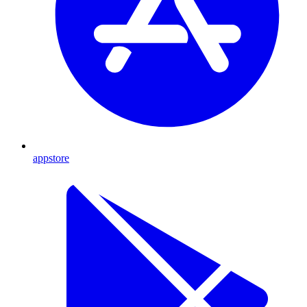
appstore