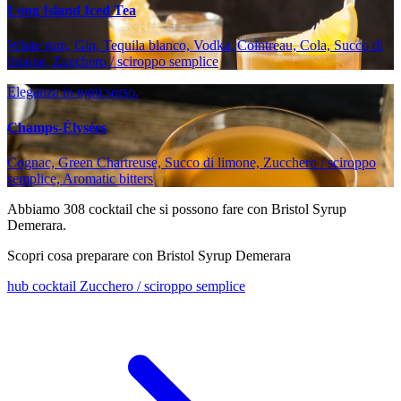
Long Island Iced Tea
White rum, Gin, Tequila blanco, Vodka, Cointreau, Cola, Succo di
limone, Zucchero / sciroppo semplice
Eleganza in ogni sorso.
Champs-Élysées
Cognac, Green Chartreuse, Succo di limone, Zucchero / sciroppo
semplice, Aromatic bitters
Abbiamo
308
cocktail che si possono fare con Bristol Syrup
Demerara.
Scopri cosa preparare con Bristol Syrup Demerara
hub cocktail Zucchero / sciroppo semplice