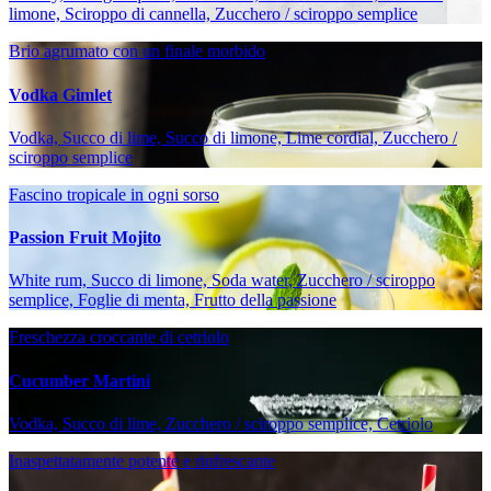
limone, Sciroppo di cannella, Zucchero / sciroppo semplice
Brio agrumato con un finale morbido
Vodka Gimlet
Vodka, Succo di lime, Succo di limone, Lime cordial, Zucchero /
sciroppo semplice
Fascino tropicale in ogni sorso
Passion Fruit Mojito
White rum, Succo di limone, Soda water, Zucchero / sciroppo
semplice, Foglie di menta, Frutto della passione
Freschezza croccante di cetriolo
Cucumber Martini
Vodka, Succo di lime, Zucchero / sciroppo semplice, Cetriolo
Inaspettatamente potente e rinfrescante