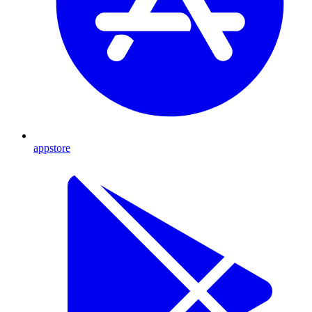
appstore