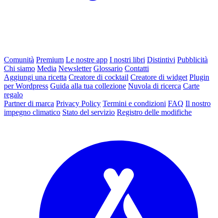
Comunità
Premium
Le nostre app
I nostri libri
Distintivi
Pubblicità
Chi siamo
Media
Newsletter
Glossario
Contatti
Aggiungi una ricetta
Creatore di cocktail
Creatore di widget
Plugin
per Wordpress
Guida alla tua collezione
Nuvola di ricerca
Carte
regalo
Partner di marca
Privacy Policy
Termini e condizioni
FAQ
Il nostro
impegno climatico
Stato del servizio
Registro delle modifiche