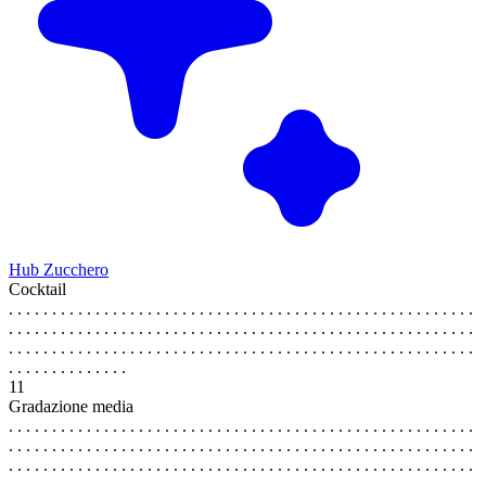
Hub Zucchero
Cocktail
. . . . . . . . . . . . . . . . . . . . . . . . . . . . . . . . . . . . . . . . . . . . . . . . . . . . . .
. . . . . . . . . . . . . . . . . . . . . . . . . . . . . . . . . . . . . . . . . . . . . . . . . . . . . .
. . . . . . . . . . . . . . . . . . . . . . . . . . . . . . . . . . . . . . . . . . . . . . . . . . . . . .
. . . . . . . . . . . . . .
11
Gradazione media
. . . . . . . . . . . . . . . . . . . . . . . . . . . . . . . . . . . . . . . . . . . . . . . . . . . . . .
. . . . . . . . . . . . . . . . . . . . . . . . . . . . . . . . . . . . . . . . . . . . . . . . . . . . . .
. . . . . . . . . . . . . . . . . . . . . . . . . . . . . . . . . . . . . . . . . . . . . . . . . . . . . .
. . . . . . . . . . . . . .