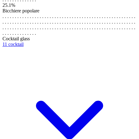
25.1%
Bicchiere popolare
. . . . . . . . . . . . . . . . . . . . . . . . . . . . . . . . . . . . . . . . . . . . . . . . . . . . . .
. . . . . . . . . . . . . . . . . . . . . . . . . . . . . . . . . . . . . . . . . . . . . . . . . . . . . .
. . . . . . . . . . . . . . . . . . . . . . . . . . . . . . . . . . . . . . . . . . . . . . . . . . . . . .
. . . . . . . . . . . . . .
Cocktail glass
11 cocktail