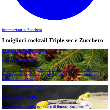
Informazioni su Zucchero
I migliori cocktail Triple sec e Zucchero
Il cugino festivo della sangria.
Rudolph's Red Nose
Triple sec, Vino rosso, Zucchero / sciroppo semplice, Succo di
mirtillo rosso, Succo d’arancia, Arancia, Zucchero, Cannella,
Estratto di mandorla
Coccola frizzante e giocosa
Lemon Drop Martini
Lemon vodka, Triple sec, Succo di limone, Zucchero