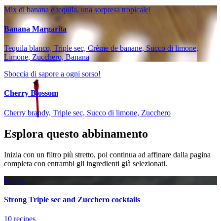
Mix di banana e tequila, una sorpresa tropicale!
Banana Margarita
Tequila blanco, Triple sec, Crème de banane, Succo di limone,
Limone, Zucchero, Banana
Sboccia di sapore a ogni sorso!
Cherry Blossom
Cherry brandy, Triple sec, Succo di limone, Zucchero
Esplora questo abbinamento
Inizia con un filtro più stretto, poi continua ad affinare dalla pagina
completa con entrambi gli ingredienti già selezionati.
Strong
Strong Triple sec and Zucchero cocktails
10 recipes