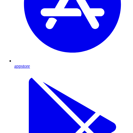
appstore