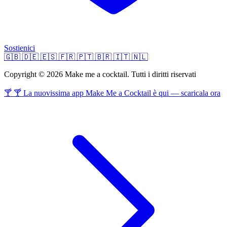
Sostienici
🇬🇧
🇩🇪
🇪🇸
🇫🇷
🇵🇹
🇧🇷
🇮🇹
🇳🇱
Copyright © 2026 Make me a cocktail. Tutti i diritti riservati
🍸 🍸 La nuovissima app Make Me a Cocktail è qui — scaricala ora