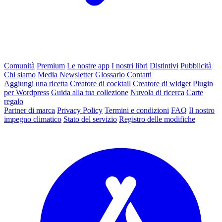
Comunità
Premium
Le nostre app
I nostri libri
Distintivi
Pubblicità
Chi siamo
Media
Newsletter
Glossario
Contatti
Aggiungi una ricetta
Creatore di cocktail
Creatore di widget
Plugin
per Wordpress
Guida alla tua collezione
Nuvola di ricerca
Carte
regalo
Partner di marca
Privacy Policy
Termini e condizioni
FAQ
Il nostro
impegno climatico
Stato del servizio
Registro delle modifiche