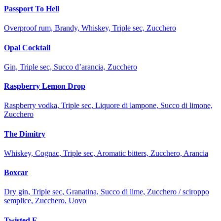
Passport To Hell
Overproof rum, Brandy, Whiskey, Triple sec, Zucchero
Opal Cocktail
Gin, Triple sec, Succo d’arancia, Zucchero
Raspberry Lemon Drop
Raspberry vodka, Triple sec, Liquore di lampone, Succo di limone,
Zucchero
The Dimitry
Whiskey, Cognac, Triple sec, Aromatic bitters, Zucchero, Arancia
Boxcar
Dry gin, Triple sec, Granatina, Succo di lime, Zucchero / sciroppo
semplice, Zucchero, Uovo
Twisted E