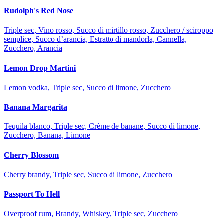
Rudolph's Red Nose
Triple sec, Vino rosso, Succo di mirtillo rosso, Zucchero / sciroppo
semplice, Succo d’arancia, Estratto di mandorla, Cannella,
Zucchero, Arancia
Lemon Drop Martini
Lemon vodka, Triple sec, Succo di limone, Zucchero
Banana Margarita
Tequila blanco, Triple sec, Crème de banane, Succo di limone,
Zucchero, Banana, Limone
Cherry Blossom
Cherry brandy, Triple sec, Succo di limone, Zucchero
Passport To Hell
Overproof rum, Brandy, Whiskey, Triple sec, Zucchero