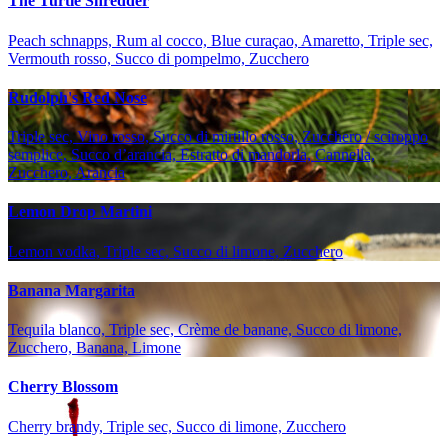
The Turtle Shredder
Peach schnapps, Rum al cocco, Blue curaçao, Amaretto, Triple sec,
Vermouth rosso, Succo di pompelmo, Zucchero
Rudolph's Red Nose
Triple sec, Vino rosso, Succo di mirtillo rosso, Zucchero / sciroppo
semplice, Succo d’arancia, Estratto di mandorla, Cannella,
Zucchero, Arancia
Lemon Drop Martini
Lemon vodka, Triple sec, Succo di limone, Zucchero
Banana Margarita
Tequila blanco, Triple sec, Crème de banane, Succo di limone,
Zucchero, Banana, Limone
Cherry Blossom
Cherry brandy, Triple sec, Succo di limone, Zucchero