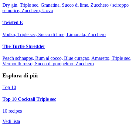
Dry gin, Triple sec, Granatina, Succo di lime, Zucchero / sciroppo
semplice, Zucchero, Uovo
Twisted E
Vodka, Triple sec, Succo di lime, Limonata, Zucchero
The Turtle Shredder
Peach schnapps, Rum al cocco, Blue curaçao, Amaretto, Triple sec,
Vermouth rosso, Succo di pompelmo, Zucchero
Esplora di più
Top 10
Top 10 Cocktail Triple sec
10 recipes
Vedi lista