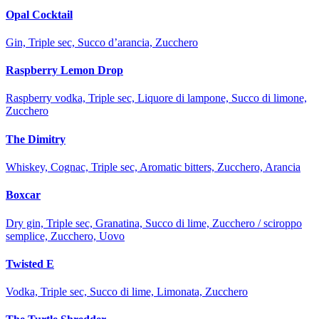
Opal Cocktail
Gin, Triple sec, Succo d’arancia, Zucchero
Raspberry Lemon Drop
Raspberry vodka, Triple sec, Liquore di lampone, Succo di limone,
Zucchero
The Dimitry
Whiskey, Cognac, Triple sec, Aromatic bitters, Zucchero, Arancia
Boxcar
Dry gin, Triple sec, Granatina, Succo di lime, Zucchero / sciroppo
semplice, Zucchero, Uovo
Twisted E
Vodka, Triple sec, Succo di lime, Limonata, Zucchero