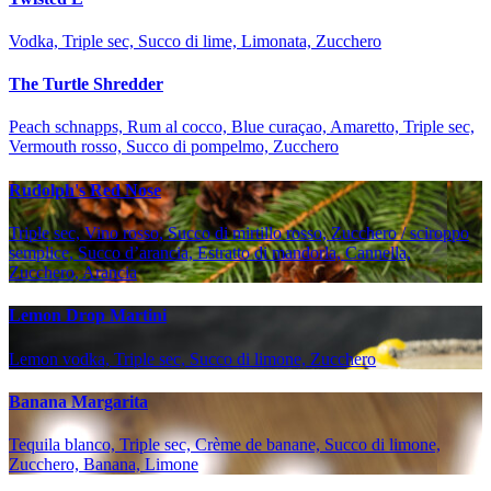
Vodka, Triple sec, Succo di lime, Limonata, Zucchero
The Turtle Shredder
Peach schnapps, Rum al cocco, Blue curaçao, Amaretto, Triple sec,
Vermouth rosso, Succo di pompelmo, Zucchero
Rudolph's Red Nose
Triple sec, Vino rosso, Succo di mirtillo rosso, Zucchero / sciroppo
semplice, Succo d’arancia, Estratto di mandorla, Cannella,
Zucchero, Arancia
Lemon Drop Martini
Lemon vodka, Triple sec, Succo di limone, Zucchero
Banana Margarita
Tequila blanco, Triple sec, Crème de banane, Succo di limone,
Zucchero, Banana, Limone