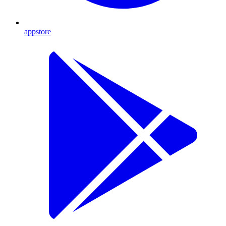
appstore