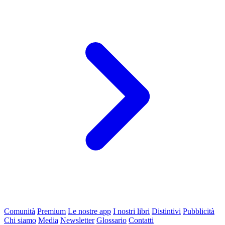
Comunità
Premium
Le nostre app
I nostri libri
Distintivi
Pubblicità
Chi siamo
Media
Newsletter
Glossario
Contatti