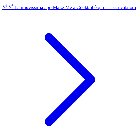
🍸 🍸 La nuovissima app Make Me a Cocktail è qui — scaricala ora