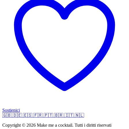
Sostienici
🇬🇧
🇩🇪
🇪🇸
🇫🇷
🇵🇹
🇧🇷
🇮🇹
🇳🇱
Copyright © 2026 Make me a cocktail. Tutti i diritti riservati