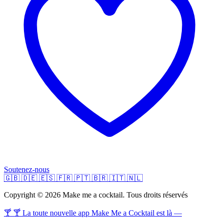
Soutenez-nous
🇬🇧
🇩🇪
🇪🇸
🇫🇷
🇵🇹
🇧🇷
🇮🇹
🇳🇱
Copyright © 2026 Make me a cocktail. Tous droits réservés
🍸 🍸 La toute nouvelle app Make Me a Cocktail est là —