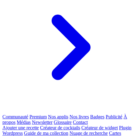
Communauté
Premium
Nos applis
Nos livres
Badges
Publicité
À
propos
Médias
Newsletter
Glossaire
Contact
Ajouter une recette
Créateur de cocktails
Créateur de widget
Plugin
Wordpress
Guide de ma collection
Nuage de recherche
Cartes