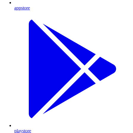
appstore
playstore