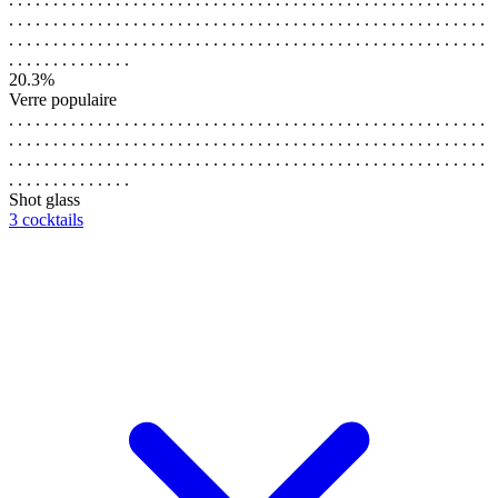
. . . . . . . . . . . . . . . . . . . . . . . . . . . . . . . . . . . . . . . . . . . . . . . . . . . . . .
. . . . . . . . . . . . . . . . . . . . . . . . . . . . . . . . . . . . . . . . . . . . . . . . . . . . . .
. . . . . . . . . . . . . .
20.3%
Verre populaire
. . . . . . . . . . . . . . . . . . . . . . . . . . . . . . . . . . . . . . . . . . . . . . . . . . . . . .
. . . . . . . . . . . . . . . . . . . . . . . . . . . . . . . . . . . . . . . . . . . . . . . . . . . . . .
. . . . . . . . . . . . . . . . . . . . . . . . . . . . . . . . . . . . . . . . . . . . . . . . . . . . . .
. . . . . . . . . . . . . .
Shot glass
3 cocktails