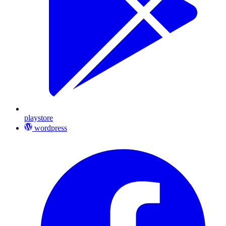
playstore
wordpress