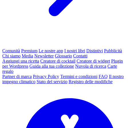
Comunità
Premium
Le nostre app
I nostri libri
Distintivi
Pubblicità
Chi siamo
Media
Newsletter
Glossario
Contatti
Aggiungi una ricetta
Creatore di cocktail
Creatore di widget
Plugin
per Wordpress
Guida alla tua collezione
Nuvola di ricerca
Carte
regalo
Partner di marca
Privacy Policy
Termini e condizioni
FAQ
Il nostro
impegno climatico
Stato del servizio
Registro delle modifiche