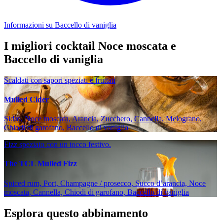
Informazioni su Baccello di vaniglia
I migliori cocktail Noce moscata e
Baccello di vaniglia
Scaldati con sapori speziati e fruttati
Mulled Cider
Sidro, Noce moscata, Arancia, Zucchero, Cannella, Melograno,
Chiodi di garofano, Baccello di vaniglia
Fizz speziato con un tocco festivo.
The TCL Mulled Fizz
Spiced rum, Port, Champagne / prosecco, Succo d’arancia, Noce
moscata, Cannella, Chiodi di garofano, Baccello di vaniglia
Esplora questo abbinamento