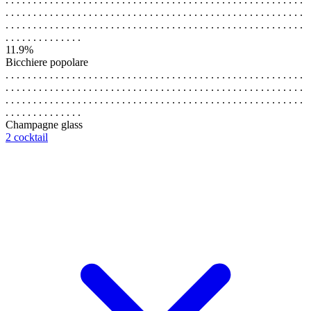
. . . . . . . . . . . . . . . . . . . . . . . . . . . . . . . . . . . . . . . . . . . . . . . . . . . . . .
. . . . . . . . . . . . . . . . . . . . . . . . . . . . . . . . . . . . . . . . . . . . . . . . . . . . . .
. . . . . . . . . . . . . .
11.9%
Bicchiere popolare
. . . . . . . . . . . . . . . . . . . . . . . . . . . . . . . . . . . . . . . . . . . . . . . . . . . . . .
. . . . . . . . . . . . . . . . . . . . . . . . . . . . . . . . . . . . . . . . . . . . . . . . . . . . . .
. . . . . . . . . . . . . . . . . . . . . . . . . . . . . . . . . . . . . . . . . . . . . . . . . . . . . .
. . . . . . . . . . . . . .
Champagne glass
2 cocktail