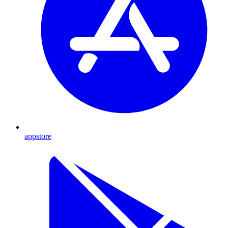
appstore