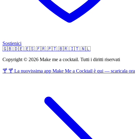
Sostienici
🇬🇧
🇩🇪
🇪🇸
🇫🇷
🇵🇹
🇧🇷
🇮🇹
🇳🇱
Copyright © 2026 Make me a cocktail. Tutti i diritti riservati
🍸 🍸 La nuovissima app Make Me a Cocktail è qui — scaricala ora