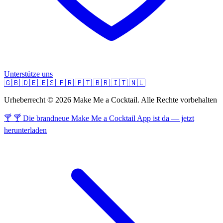
Unterstütze uns
🇬🇧
🇩🇪
🇪🇸
🇫🇷
🇵🇹
🇧🇷
🇮🇹
🇳🇱
Urheberrecht © 2026 Make Me a Cocktail. Alle Rechte vorbehalten
🍸 🍸 Die brandneue Make Me a Cocktail App ist da — jetzt
herunterladen