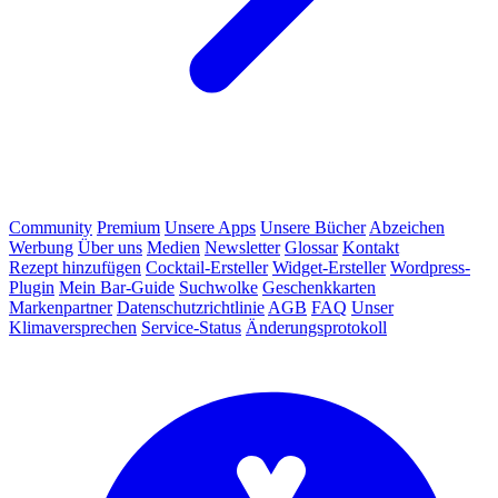
Community
Premium
Unsere Apps
Unsere Bücher
Abzeichen
Werbung
Über uns
Medien
Newsletter
Glossar
Kontakt
Rezept hinzufügen
Cocktail-Ersteller
Widget-Ersteller
Wordpress-
Plugin
Mein Bar-Guide
Suchwolke
Geschenkkarten
Markenpartner
Datenschutzrichtlinie
AGB
FAQ
Unser
Klimaversprechen
Service-Status
Änderungsprotokoll