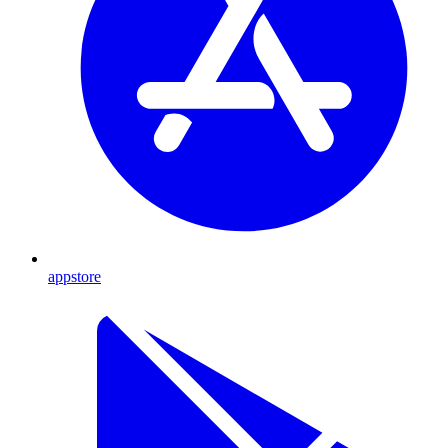
appstore