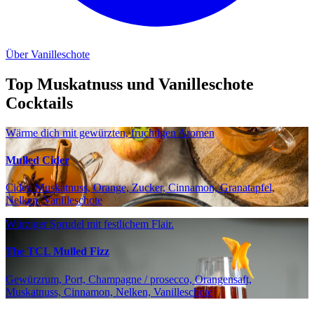
Über Vanilleschote
Top Muskatnuss und Vanilleschote
Cocktails
Wärme dich mit gewürzten, fruchtigen Aromen
Mulled Cider
Cider, Muskatnuss, Orange, Zucker, Cinnamon, Granatapfel,
Nelken, Vanilleschote
Würziger Sprudel mit festlichem Flair.
The TCL Mulled Fizz
Gewürzrum, Port, Champagne / prosecco, Orangensaft,
Muskatnuss, Cinnamon, Nelken, Vanilleschote