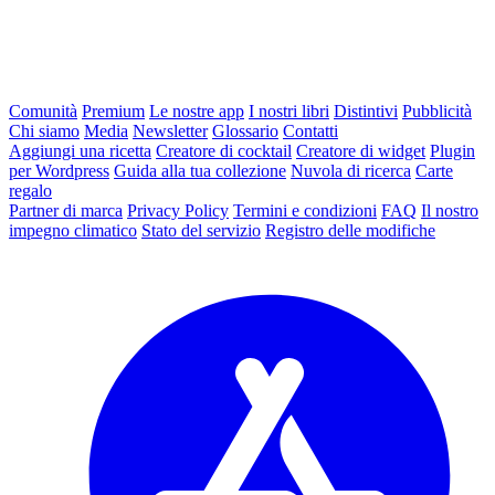
Comunità
Premium
Le nostre app
I nostri libri
Distintivi
Pubblicità
Chi siamo
Media
Newsletter
Glossario
Contatti
Aggiungi una ricetta
Creatore di cocktail
Creatore di widget
Plugin
per Wordpress
Guida alla tua collezione
Nuvola di ricerca
Carte
regalo
Partner di marca
Privacy Policy
Termini e condizioni
FAQ
Il nostro
impegno climatico
Stato del servizio
Registro delle modifiche