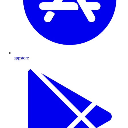
appstore