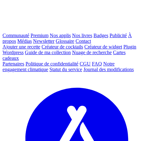
Communauté
Premium
Nos applis
Nos livres
Badges
Publicité
À
propos
Médias
Newsletter
Glossaire
Contact
Ajouter une recette
Créateur de cocktails
Créateur de widget
Plugin
Wordpress
Guide de ma collection
Nuage de recherche
Cartes
cadeaux
Partenaires
Politique de confidentialité
CGU
FAQ
Notre
engagement climatique
Statut du service
Journal des modifications