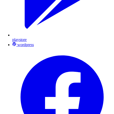
playstore
wordpress