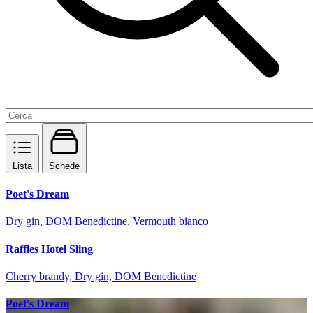
Lista
Schede
Poet's Dream
Dry gin, DOM Benedictine, Vermouth bianco
Raffles Hotel Sling
Cherry brandy, Dry gin, DOM Benedictine
Poet's Dream