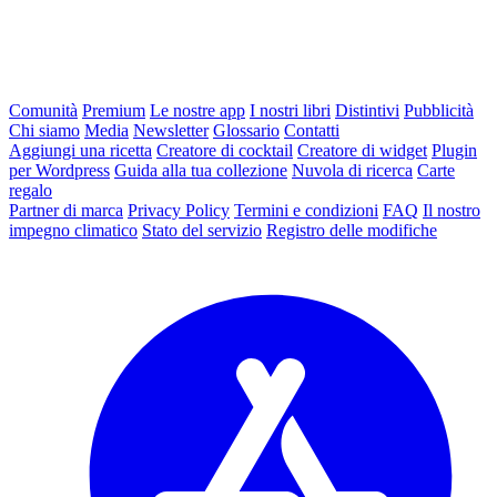
Comunità
Premium
Le nostre app
I nostri libri
Distintivi
Pubblicità
Chi siamo
Media
Newsletter
Glossario
Contatti
Aggiungi una ricetta
Creatore di cocktail
Creatore di widget
Plugin
per Wordpress
Guida alla tua collezione
Nuvola di ricerca
Carte
regalo
Partner di marca
Privacy Policy
Termini e condizioni
FAQ
Il nostro
impegno climatico
Stato del servizio
Registro delle modifiche