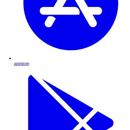
appstore