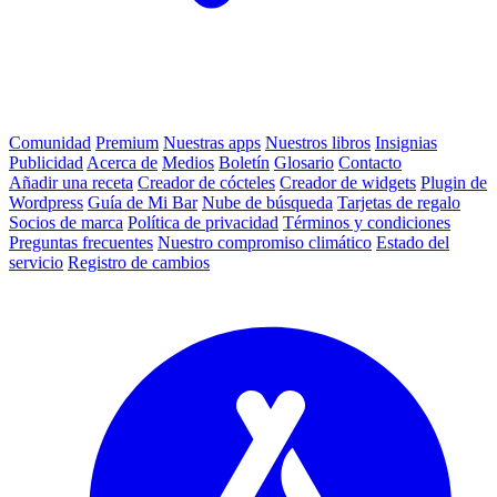
Comunidad
Premium
Nuestras apps
Nuestros libros
Insignias
Publicidad
Acerca de
Medios
Boletín
Glosario
Contacto
Añadir una receta
Creador de cócteles
Creador de widgets
Plugin de
Wordpress
Guía de Mi Bar
Nube de búsqueda
Tarjetas de regalo
Socios de marca
Política de privacidad
Términos y condiciones
Preguntas frecuentes
Nuestro compromiso climático
Estado del
servicio
Registro de cambios