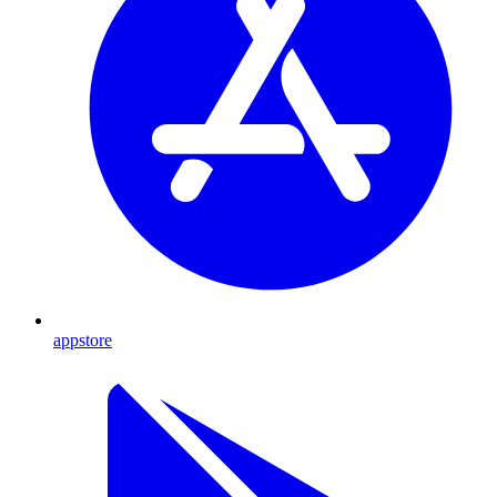
appstore