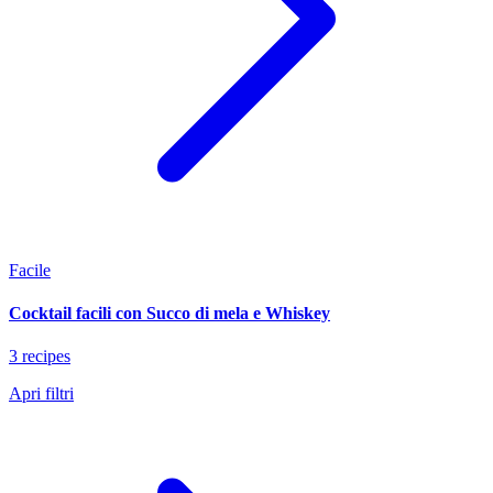
Facile
Cocktail facili con Succo di mela e Whiskey
3 recipes
Apri filtri