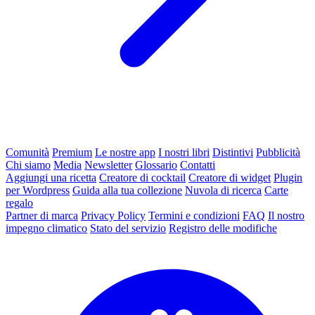
Comunità
Premium
Le nostre app
I nostri libri
Distintivi
Pubblicità
Chi siamo
Media
Newsletter
Glossario
Contatti
Aggiungi una ricetta
Creatore di cocktail
Creatore di widget
Plugin
per Wordpress
Guida alla tua collezione
Nuvola di ricerca
Carte
regalo
Partner di marca
Privacy Policy
Termini e condizioni
FAQ
Il nostro
impegno climatico
Stato del servizio
Registro delle modifiche