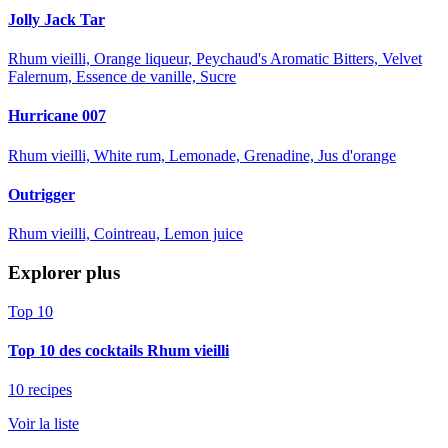
Jolly Jack Tar
Rhum vieilli, Orange liqueur, Peychaud's Aromatic Bitters, Velvet
Falernum, Essence de vanille, Sucre
Hurricane 007
Rhum vieilli, White rum, Lemonade, Grenadine, Jus d'orange
Outrigger
Rhum vieilli, Cointreau, Lemon juice
Explorer plus
Top 10
Top 10 des cocktails Rhum vieilli
10 recipes
Voir la liste