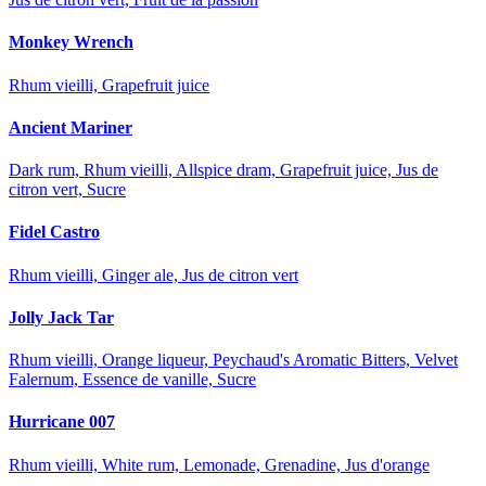
Monkey Wrench
Rhum vieilli, Grapefruit juice
Ancient Mariner
Dark rum, Rhum vieilli, Allspice dram, Grapefruit juice, Jus de
citron vert, Sucre
Fidel Castro
Rhum vieilli, Ginger ale, Jus de citron vert
Jolly Jack Tar
Rhum vieilli, Orange liqueur, Peychaud's Aromatic Bitters, Velvet
Falernum, Essence de vanille, Sucre
Hurricane 007
Rhum vieilli, White rum, Lemonade, Grenadine, Jus d'orange