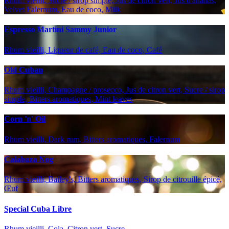
Rhum vieilli, Sucre / sirop simple, Jus de citron vert, Jus d'ananas,
Velvet Falernum, Eau de coco, Milk
Espresso Martini Sammy Junior
Rhum vieilli, Liqueur de café, Eau de coco, Café
Old Cuban
Rhum vieilli, Champagne / prosecco, Jus de citron vert, Sucre / sirop
simple, Bitters aromatiques, Mint leaves
Corn 'n' Oil
Rhum vieilli, Dark rum, Bitters aromatiques, Falernum
Calabaza Nog
Rhum vieilli, Bailey's, Bitters aromatiques, Sirop de citrouille épicé,
Œuf
Special Cuba Libre
Rhum vieilli, Cola, Citron vert, Sucre