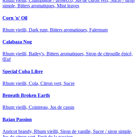
Rhum vieilli, Champagne / prosecco, Jus de citron vert, Sucre / sirop
simple, Bitters aromatiques, Mint leaves
Corn 'n' Oil
Rhum vieilli, Dark rum, Bitters aromatiques, Falernum
Calabaza Nog
Rhum vieilli, Bailey's, Bitters aromatiques, Sirop de citrouille épicé,
Œuf
Special Cuba Libre
Rhum vieilli, Cola, Citron vert, Sucre
Beneath Broken Earth
Rhum vieilli, Cointreau, Jus de cassis
Bajan Passion
Apricot brandy, Rhum vieilli, Sirop de vanille, Sucre / sirop simple,
Jus de citron vert, Fruit de la passion