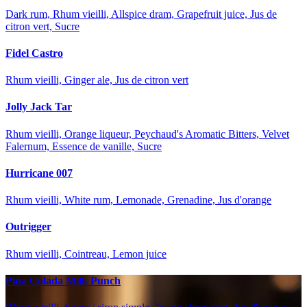
Dark rum, Rhum vieilli, Allspice dram, Grapefruit juice, Jus de
citron vert, Sucre
Fidel Castro
Rhum vieilli, Ginger ale, Jus de citron vert
Jolly Jack Tar
Rhum vieilli, Orange liqueur, Peychaud's Aromatic Bitters, Velvet
Falernum, Essence de vanille, Sucre
Hurricane 007
Rhum vieilli, White rum, Lemonade, Grenadine, Jus d'orange
Outrigger
Rhum vieilli, Cointreau, Lemon juice
Piña Colada Milk Punch