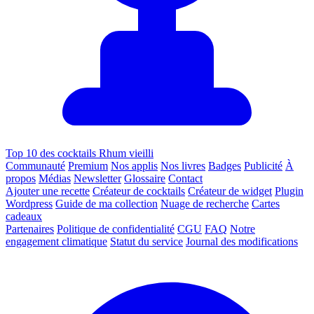
Top 10 des cocktails Rhum vieilli
Communauté
Premium
Nos applis
Nos livres
Badges
Publicité
À
propos
Médias
Newsletter
Glossaire
Contact
Ajouter une recette
Créateur de cocktails
Créateur de widget
Plugin
Wordpress
Guide de ma collection
Nuage de recherche
Cartes
cadeaux
Partenaires
Politique de confidentialité
CGU
FAQ
Notre
engagement climatique
Statut du service
Journal des modifications