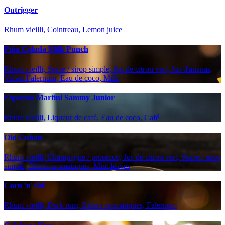
Outrigger
Rhum vieilli, Cointreau, Lemon juice
Piña Colada Milk Punch
Rhum vieilli, Sucre / sirop simple, Jus de citron vert, Jus d'ananas,
Velvet Falernum, Eau de coco, Milk
Espresso Martini Sammy Junior
Rhum vieilli, Liqueur de café, Eau de coco, Café
Old Cuban
Rhum vieilli, Champagne / prosecco, Jus de citron vert, Sucre / sirop
simple, Bitters aromatiques, Mint leaves
Corn 'n' Oil
Rhum vieilli, Dark rum, Bitters aromatiques, Falernum