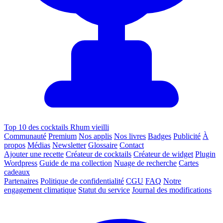
Top 10 des cocktails Rhum vieilli
Communauté
Premium
Nos applis
Nos livres
Badges
Publicité
À
propos
Médias
Newsletter
Glossaire
Contact
Ajouter une recette
Créateur de cocktails
Créateur de widget
Plugin
Wordpress
Guide de ma collection
Nuage de recherche
Cartes
cadeaux
Partenaires
Politique de confidentialité
CGU
FAQ
Notre
engagement climatique
Statut du service
Journal des modifications