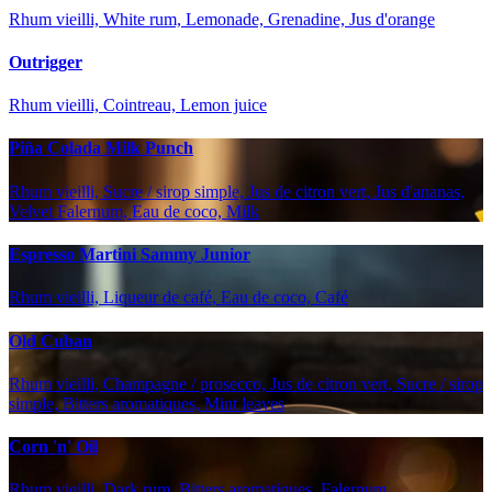
Rhum vieilli, White rum, Lemonade, Grenadine, Jus d'orange
Outrigger
Rhum vieilli, Cointreau, Lemon juice
Piña Colada Milk Punch
Rhum vieilli, Sucre / sirop simple, Jus de citron vert, Jus d'ananas,
Velvet Falernum, Eau de coco, Milk
Espresso Martini Sammy Junior
Rhum vieilli, Liqueur de café, Eau de coco, Café
Old Cuban
Rhum vieilli, Champagne / prosecco, Jus de citron vert, Sucre / sirop
simple, Bitters aromatiques, Mint leaves
Corn 'n' Oil
Rhum vieilli, Dark rum, Bitters aromatiques, Falernum