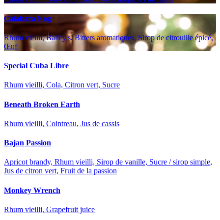
Calabaza Nog
Rhum vieilli, Bailey's, Bitters aromatiques, Sirop de citrouille épicé,
Œuf
Special Cuba Libre
Rhum vieilli, Cola, Citron vert, Sucre
Beneath Broken Earth
Rhum vieilli, Cointreau, Jus de cassis
Bajan Passion
Apricot brandy, Rhum vieilli, Sirop de vanille, Sucre / sirop simple,
Jus de citron vert, Fruit de la passion
Monkey Wrench
Rhum vieilli, Grapefruit juice