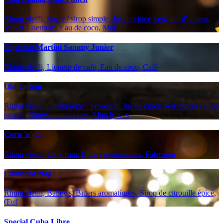
Rhum vieilli, Sucre / sirop simple, Jus de citron vert, Jus d'ananas,
Velvet Falernum, Eau de coco, Milk
Espresso Martini Sammy Junior
Rhum vieilli, Liqueur de café, Eau de coco, Café
Old Cuban
Rhum vieilli, Champagne / prosecco, Jus de citron vert, Sucre / sirop
simple, Bitters aromatiques, Mint leaves
Corn 'n' Oil
Rhum vieilli, Dark rum, Bitters aromatiques, Falernum
Calabaza Nog
Rhum vieilli, Bailey's, Bitters aromatiques, Sirop de citrouille épicé,
Œuf
Special Cuba Libre