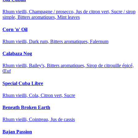
Rhum vieilli, Champagne / prosecco, Jus de citron vert, Sucre / sirop
simple, Bitters aromatiques, Mint leaves
Corn 'n' Oil
Rhum vieilli, Dark rum, Bitters aromatiques, Falernum
Calabaza Nog
Rhum vieilli, Bailey's, Bitters aromatiques, Sirop de citrouille épicé,
Œuf
Special Cuba Libre
Rhum vieilli, Cola, Citron vert, Sucre
Beneath Broken Earth
Rhum vieilli, Cointreau, Jus de cassis
Bajan Passion