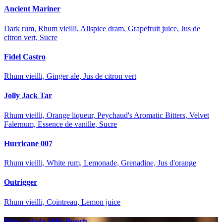
Ancient Mariner
Dark rum, Rhum vieilli, Allspice dram, Grapefruit juice, Jus de
citron vert, Sucre
Fidel Castro
Rhum vieilli, Ginger ale, Jus de citron vert
Jolly Jack Tar
Rhum vieilli, Orange liqueur, Peychaud's Aromatic Bitters, Velvet
Falernum, Essence de vanille, Sucre
Hurricane 007
Rhum vieilli, White rum, Lemonade, Grenadine, Jus d'orange
Outrigger
Rhum vieilli, Cointreau, Lemon juice
Piña Colada Milk Punch