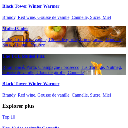
Black Tower Winter Warmer
Brandy, Red wine, Gousse de vanille, Cannelle, Sucre, Miel
Mulled Cider
Cidre, Gousse de vanille, Clous de girofle, Pomegranate, Cannelle,
Sucre, Orange, Nutmeg
The TCL Mulled Fizz
Rhum épicé, Porto, Champagne / prosecco, Jus d'orange, Nutmeg,
Gousse de vanille, Clous de girofle, Cannelle
Black Tower Winter Warmer
Brandy, Red wine, Gousse de vanille, Cannelle, Sucre, Miel
Explorer plus
Top 10