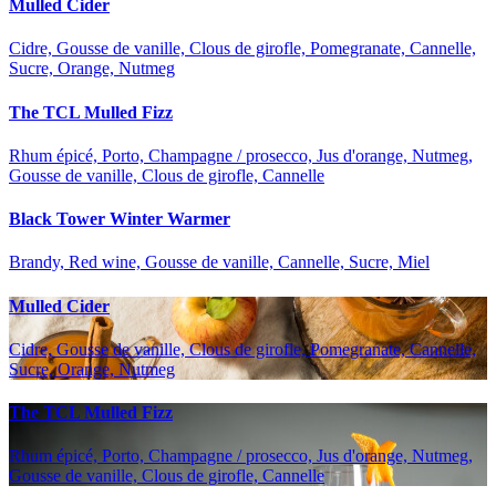
Mulled Cider
Cidre, Gousse de vanille, Clous de girofle, Pomegranate, Cannelle,
Sucre, Orange, Nutmeg
The TCL Mulled Fizz
Rhum épicé, Porto, Champagne / prosecco, Jus d'orange, Nutmeg,
Gousse de vanille, Clous de girofle, Cannelle
Black Tower Winter Warmer
Brandy, Red wine, Gousse de vanille, Cannelle, Sucre, Miel
Mulled Cider
Cidre, Gousse de vanille, Clous de girofle, Pomegranate, Cannelle,
Sucre, Orange, Nutmeg
The TCL Mulled Fizz
Rhum épicé, Porto, Champagne / prosecco, Jus d'orange, Nutmeg,
Gousse de vanille, Clous de girofle, Cannelle