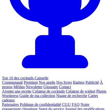
Top 10 des cocktails Cannelle
Communauté
Premium
Nos applis
Nos livres
Badges
Publicité
À
propos
Médias
Newsletter
Glossaire
Contact
Ajouter une recette
Créateur de cocktails
Créateur de widget
Plugin
Wordpress
Guide de ma collection
Nuage de recherche
Cartes
cadeaux
Partenaires
Politique de confidentialité
CGU
FAQ
Notre
engagement climatique
Statut du service
Journal des modifications