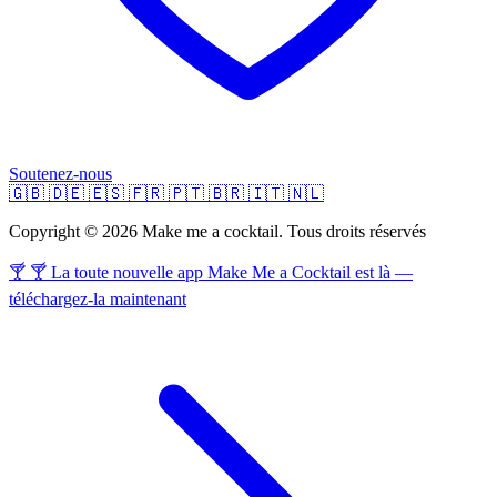
Soutenez-nous
🇬🇧
🇩🇪
🇪🇸
🇫🇷
🇵🇹
🇧🇷
🇮🇹
🇳🇱
Copyright © 2026 Make me a cocktail. Tous droits réservés
🍸 🍸 La toute nouvelle app Make Me a Cocktail est là —
téléchargez-la maintenant