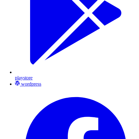
playstore
wordpress