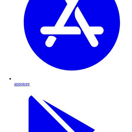
appstore