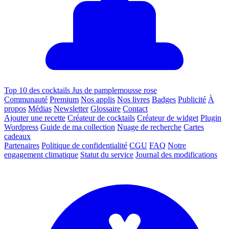
Top 10 des cocktails Jus de pamplemousse rose
Communauté
Premium
Nos applis
Nos livres
Badges
Publicité
À
propos
Médias
Newsletter
Glossaire
Contact
Ajouter une recette
Créateur de cocktails
Créateur de widget
Plugin
Wordpress
Guide de ma collection
Nuage de recherche
Cartes
cadeaux
Partenaires
Politique de confidentialité
CGU
FAQ
Notre
engagement climatique
Statut du service
Journal des modifications