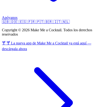
Apóyanos
🇬🇧
🇩🇪
🇪🇸
🇫🇷
🇵🇹
🇧🇷
🇮🇹
🇳🇱
Copyright © 2026 Make Me a Cocktail. Todos los derechos
reservados
🍸 🍸 La nueva app de Make Me a Cocktail ya está aquí —
descárgala ahora