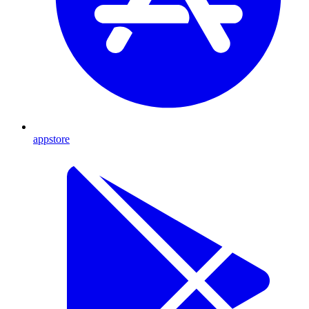
appstore