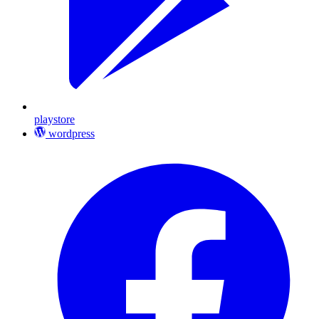
playstore
wordpress